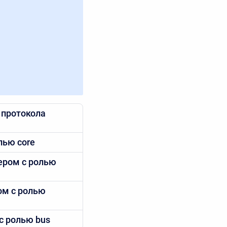
 протокола
лью core
ером с ролью
ом с ролью
с ролью bus