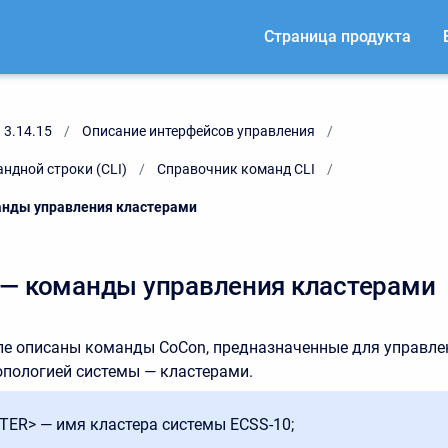
Страница продукта
 3.14.15
Описание интерфейсов управления
ндной строки (CLI)
Справочник команд CLI
манды управления кластерами
r/ — команды управления кластерами
ле описаны команды CoCon, предназначенные для управл
опологией системы — кластерами.
TER> — имя кластера системы ECSS-10;