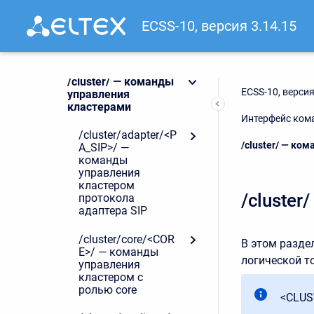
ECSS-10, версия 3.14.15
/bridge/ — команды
управления bridge-
интерфейсами
/cluster/ — команды
ECSS-10, версия
управления
кластерами
Интерфейс кома
/cluster/adapter/<P
Current:
/cluster/ — ко
A_SIP>/ —
команды
управления
кластером
/cluste
протокола
адаптера SIP
/cluster/core/<COR
В этом разде
E>/ — команды
логической т
управления
кластером с
ролью core
<CLUS