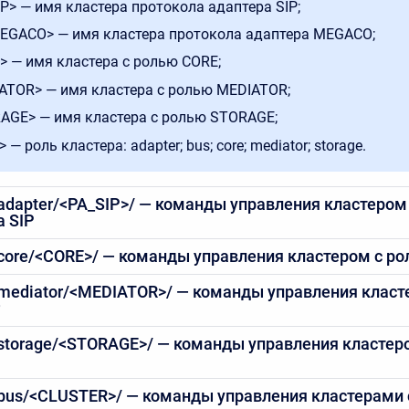
IP> — имя кластера протокола адаптера SIP;
EGACO> — имя кластера протокола адаптера MEGACO;
> — имя кластера с ролью CORE;
ATOR> — имя кластера с ролью MEDIATOR;
AGE> — имя кластера с ролью STORAGE;
 — роль кластера: adapter; bus; core; mediator; storage.
/adapter/<PA_SIP>/ — команды управления кластером
а SIP
/core/<CORE>/ — команды управления кластером с ро
r/mediator/<MEDIATOR>/ — команды управления класт
r/storage/<STORAGE>/ — команды управления кластер
r/bus/<CLUSTER>/ — команды управления кластерами 