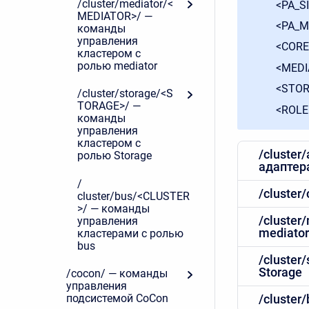
/cluster/mediator/<
<PA_S
MEDIATOR>/ —
<PA_M
команды
управления
<CORE
кластером с
ролью mediator
<MEDI
<STOR
/cluster/storage/<S
TORAGE>/ —
<ROLE>
команды
управления
кластером с
/cluster
ролью Storage
адаптер
/
/cluster
сluster/bus/<CLUSTER
>/ — команды
/cluste
управления
mediator
кластерами с ролью
bus
/cluste
Storage
/cocon/ — команды
управления
/сluste
подсистемой CoCon