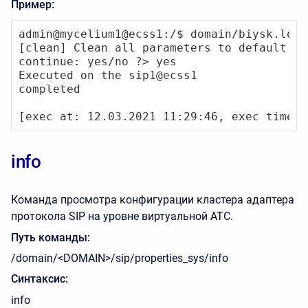
Пример:
admin@mycelium1@ecss1:/$ domain/biysk.loca
[clean] Clean all parameters to default sta
continue: yes/no ?> yes

Executed on the sip1@ecss1

completed

[exec at: 12.03.2021 11:29:46, exec time: 
info
Команда просмотра конфигурации кластера адаптера
протокола SIP на уровне виртуальной АТС.
Путь команды:
/domain/<DOMAIN>/sip/properties_sys/info
Синтаксис:
info