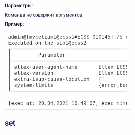
Параметры:
Команда не содержит аргументов.
Пример:
admin@[mycelium1@ecss1#ECSS 010145]:/$ dom
Executed on the sip1@ecss2                
┌───────────────────────────┬─────────────
│         Parameter         │            V
├───────────────────────────┼─────────────
│ eltex-user-agent-name     │ Eltex ECSS-1
│ eltex-version             │ Eltex ECSS-1
│ extra-isup-cause-location │ []          
│ system-limits             │ {error,bad_m
└───────────────────────────┴─────────────
[exec at: 20.04.2021 16:49:07, exec time: 
set