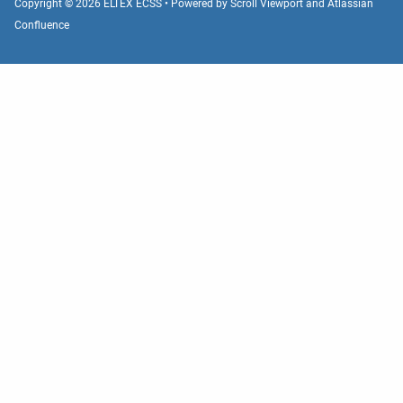
Copyright © 2026 ELTEX ECSS • Powered by
Scroll Viewport
and
Atlassian
Confluence