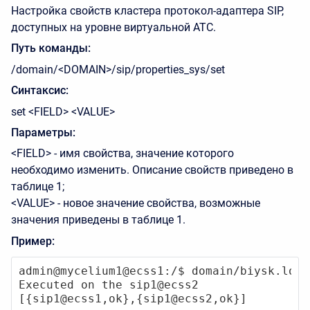
Настройка свойств кластера протокол-адаптера SIP,
доступных на уровне виртуальной АТС.
Путь команды:
/domain/<DOMAIN>/sip/properties_sys/set
Синтаксис:
set <FIELD> <VALUE>
Параметры:
<FIELD> - имя свойства, значение которого
необходимо изменить. Описание свойств приведено в
таблице 1;
<VALUE> - новое значение свойства, возможные
значения приведены в таблице 1.
Пример:
admin@mycelium1@ecss1:/$ domain/biysk.loca
Executed on the sip1@ecss2

[{sip1@ecss1,ok},{sip1@ecss2,ok}]
