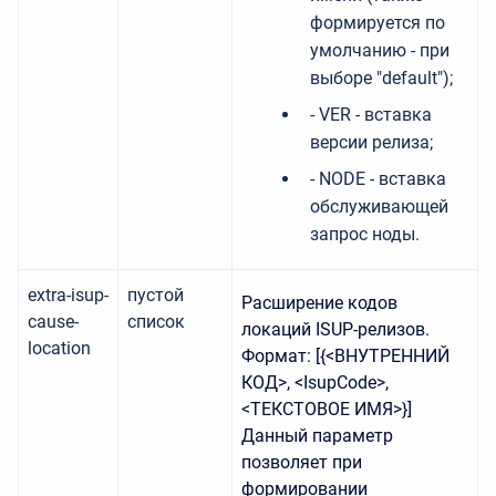
формируется по
умолчанию - при
выборе "default");
-
VER
- вставка
версии релиза;
-
NODE
- вставка
обслуживающей
запрос ноды.
extra-isup-
пустой
Расширение кодов
cause-
список
локаций ISUP-релизов.
location
Формат: [{<ВНУТРЕННИЙ
КОД>, <IsupCode>,
<ТЕКСТОВОЕ ИМЯ>}]
Данный параметр
позволяет при
формировании