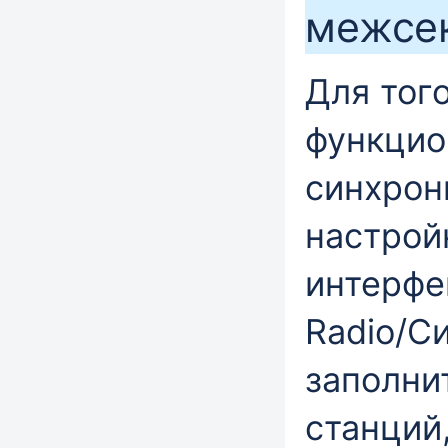
межсе
Для тог
функцио
синхрон
настрой
интерфе
Radio/С
заполни
станций