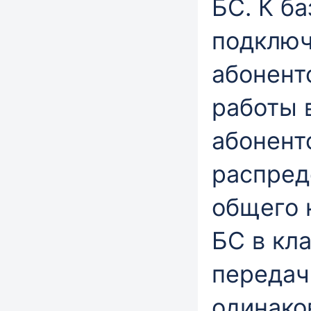
БС. К б
подключ
абонент
работы 
абонент
распред
общего 
БС в кла
передач
одинако