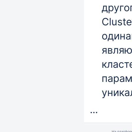
друго
Clust
одина
являю
класт
парам
уника
...
На платфо