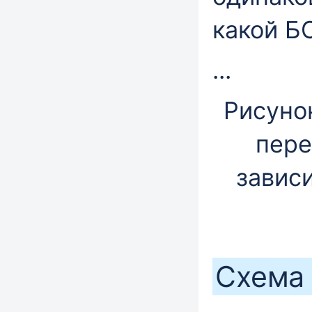
какой Б
...
Рисуно
пере
завис
Схема