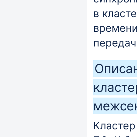
в класте
времени
передач
Описа
класте
межсе
Кластер