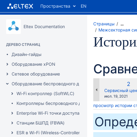
Пространства
EN
Страницы
…
Eltex Documentation
Межсекторная си
Истори
ДЕРЕВО СТРАНИЦ
Дизайн-гайды
Сравне
Оборудование xPON
Сетевое оборудование
Ста
2
Оборудование беспроводного доступа
вер
changes.mady.b
Сервисный цент
Wi-Fi контроллер (SoftWLC)
Сохранено
июл. 19, 2021
Контроллеры беспроводного доступа (WLC/vWLC)
просмотр истории 
Enterprise Wi-Fi точки доступа
Опред
Станции БШПД (FBWA)
ESR в Wi-Fi (Wireless-Controller и BRAS)