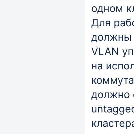
одном к
Для раб
должны 
VLAN уп
на испо
коммута
должно 
untagge
кластер