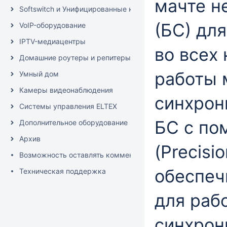
мачте н
Softswitch и Унифицированные коммуникации/IP-АТС
(БС) дл
VoIP-оборудование
IPTV-медиацентры
во всех
Домашние роутеры и репитеры
работы 
Умный дом
Камеры видеонаблюдения
синхрон
Системы управления ELTEX
БС с по
Дополнительное оборудование
Архив
(Precisi
Возможность оставлять комментарии к тексту
обеспеч
Техническая поддержка
для раб
синхрон