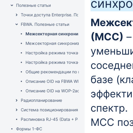
синхр
Полезные статьи
Точки доступа Enterprise. Полезные статьи
Межсек
FBWA. Полезные статьи
(МСС)
–
Межсекторная синхронизация WOP-2ac-LRx
Межсекторная синхронизация WOP-3ax-LRx
уменьши
Настройка режима точка-точка (WDS) на WB-2P-LR
соседне
Настройка режима точка-точка (WDS) на WOP-2ac
Общие рекомендации по настройке на WOP-2ac-LR
базе (кл
Описание OID на FBWA WI-FI 6
эффекти
Описание OID на WOP-2ac-LRx (с версии 1.4)
Радиопланирование
спектр.
Система позиционирования
МСС поз
Распиновка RJ-45 (Data + PoE)
Формы 1-ФС