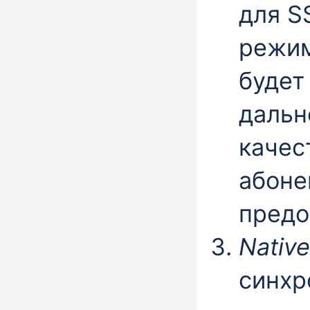
для S
режим
будет
дальн
качес
абоне
предо
Nativ
синхр