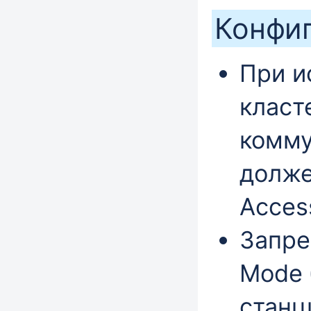
Конфиг
При и
класт
комму
долже
Acces
Запре
Mode 
станц