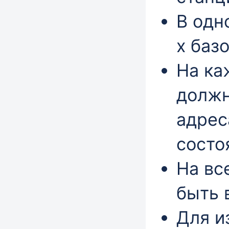
В одн
х баз
На ка
должн
адрес
состо
На вс
быть 
Для и