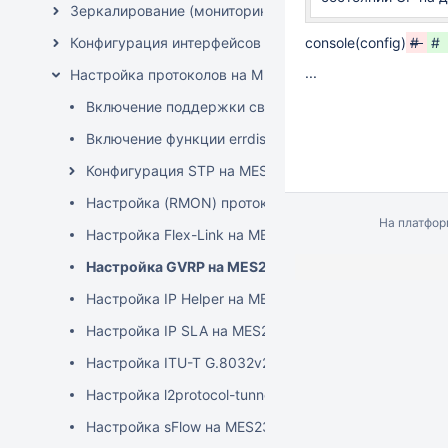
Зеркалирование (мониторинг) портов на MES2300-
Конфигурация интерфейсов и VLAN на MES2300-xx/
console(config)
#
#
...
Настройка протоколов на MES2300-xx/MES3300-xx/
Включение поддержки сверхдлинных кадров (Jum
Включение функции errdisable на MES2300-xx/M
Конфигурация STP на MES2300-xx/MES3300-xx/M
Настройка (RMON) протокола удаленного монито
На платфо
Настройка Flex-Link на MES2300-xx/MES3300-xx
Настройка GVRP на MES2300-xx/MES3300-xx/M
Настройка IP Helper на MES2300-xx/MES3300-xx
Настройка IP SLA на MES2300-xx/MES3300-xx/ME
Настройка ITU-T G.8032v2 (ERPS) на MES2300-x
Настройка l2protocol-tunnel (l2pt) на trunk-по
Настройка sFlow на MES2300-xx/MES3300-xx/MES