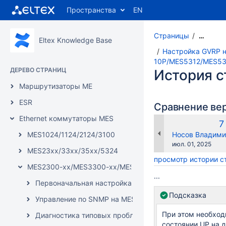
Пространства
EN
Страницы
…
Eltex Knowledge Base
Настройка GVRP 
10P/MES5312/MES53
ДЕРЕВО СТРАНИЦ
История 
Маршрутизаторы ME
ESR
Сравнение ве
Ethernet коммутаторы MES
С
7
в
changes.mady.b
MES1024/1124/2124/3100
Носов Владими
Сохранено
июл. 01, 2025
MES23xx/33xx/35xx/5324
просмотр истории 
MES2300-xx/MES3300-xx/MES3500I-xx/MES5312/MES5
...
Первоначальная настройка коммутаторов MES2300
Подсказка
Управление по SNMP на MES2300-xx/MES3300-xx/M
При этом необход
Диагностика типовых проблем на MES2300-xx/MES3
состоянии UP на д