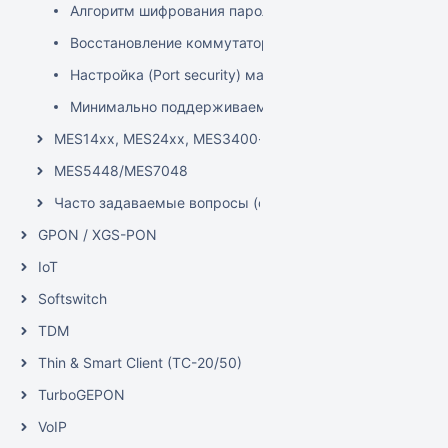
Алгоритм шифрования паролей конфигурации устро
Восстановление коммутатора MES2300-xx/MES3300
Настройка (Port security) максимального количес
Минимально поддерживаемые версии ПО для MES23
MES14xx, MES24xx, MES3400-xx, MES37хх
MES5448/MES7048
Часто задаваемые вопросы (общие темы)
GPON / XGS-PON
IoT
Softswitch
TDM
Thin & Smart Client (TC-20/50)
TurboGEPON
VoIP