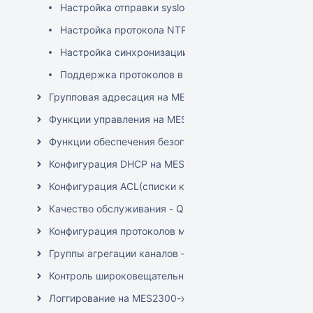
Настройка отправки syslog-сообщений на syslog
Настройка протокола NTP на MES2300-xx/MES330
Настройка синхронизации времени с SNTP-серве
Поддержка протоколов в VRF
Групповая адресация на MES2300-xx/MES3300-xx/
Функции управления на MES2300-xx/MES3300-xx/M
Функции обеспечения безопасности на MES2300-xx
Конфигурация DHCP на MES2300-xx/MES3300-xx/ME
Конфигурация ACL(списки контроля доступа) на M
Качество обслуживания - QoS на MES2300-xx/MES3
Конфигурация протоколов маршрутизации на MES23
Группы агрегации каналов – Link Aggregation Gro
Контроль широковещательного "шторма" на MES230
Логгирование на MES2300-xx/MES3300-xx/MES3500