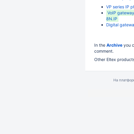
VP series IP 
VoIP gatewa
8N.IP
Digital gate
In the
Archive
you c
comment.
Other Eltex product
На платфо