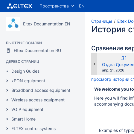
Пространства
EN
Страницы
Eltex D
Eltex Documentation EN
История 
БЫСТРЫЕ ССЫЛКИ
Сравнение ве
Eltex Documentation RU
Стар
31
ДЕРЕВО СТРАНИЦ
верс
changes.mady.b
Отдел Докумен
Сохранено
апр. 21, 2026
Design Guides
просмотр истории 
xPON equipment
We welcome you to 
Broadband access equipment
Here you will find i
Wireless access equipment
accompanying docu
VOIP equipment
Smart Home
ELTEX control systems
Examples of typic