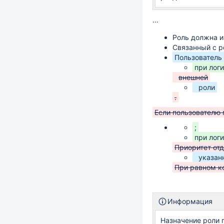
...
Роль должна и
Связанный с 
Пользователь
при лог
внешней
роли
.
Если пользователю
;
при лог
Приоритет от
указан
При равном к
Информация
Назначение роли 