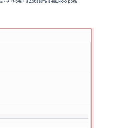
емы»→ «Роли»
и добавить внешнюю роль.