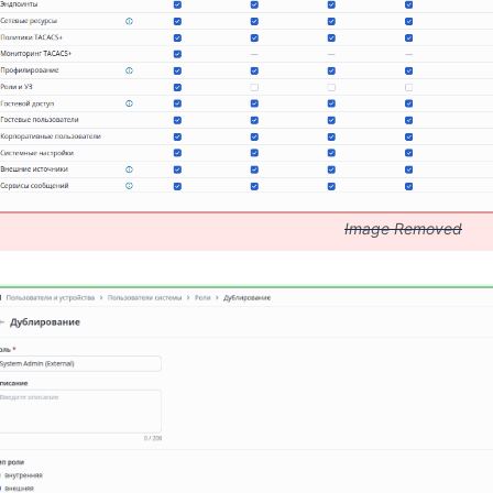
никами
ry
нешний источник
Image Removed
логических условий
s)
 с WLC+AP