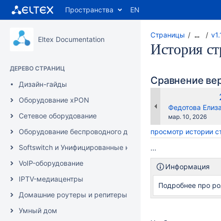
Пространства
EN
Страницы
v1
…
Eltex Documentation
История с
ДЕРЕВО СТРАНИЦ
Сравнение ве
Дизайн-гайды
Оборудование xPON
changes.mady.b
Федотова Елиз
Сетевое оборудование
Сохранено
мар. 10, 2026
Оборудование беспроводного доступа
просмотр истории 
Softswitch и Унифицированные коммуникации/IP-АТС
...
VoIP-оборудование
Информация
IPTV-медиацентры
Подробнее про ро
Домашние роутеры и репитеры
Умный дом