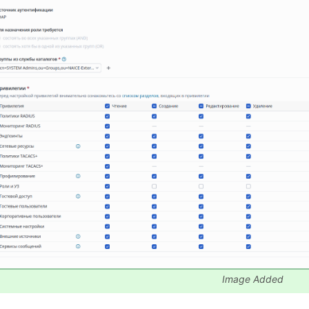
оризации
грации с SIEM (с примером настройки приема событий в rsyslog
E на WLC
Image Added