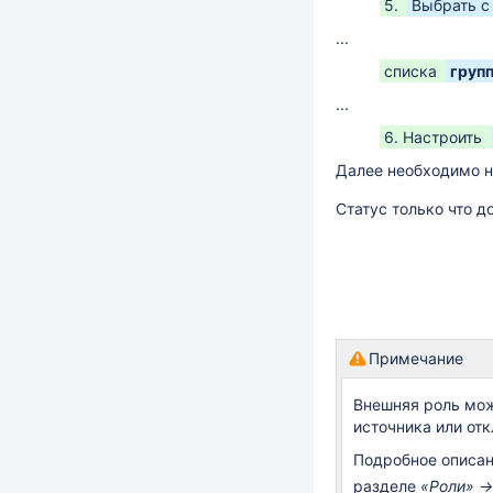
5.
Выбрать 
...
списка
груп
...
6. Настроить
Далее необходимо 
Статус только что д
Примечание
Внешняя роль мож
источника или от
Подробное описан
разделе
«Роли» →