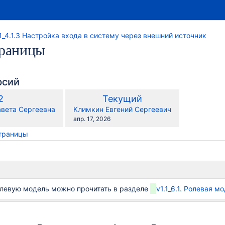
.1_4.1.3 Настройка входа в систему через внешний источник
траницы
рсий
по
Старая
Новая
2
Текущий
сравнению
версия
версия
y.user
changes.mady.by.user
авета Сергеевна
Климкин Евгений Сергеевич
с
Сохранено
апр. 17, 2026
страницы
левую модель можно прочитать в разделе
v1.1_6.1. Ролевая м