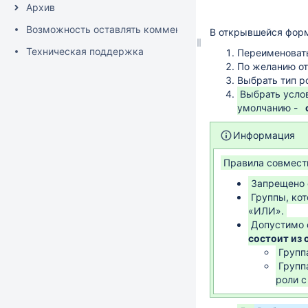
Архив
Возможность оставлять комментарии к тексту
В открывшейся фор
Техническая поддержка
Переименоват
По желанию от
Выбрать тип р
Выбрать усло
умолчанию -
Информация
Правила совмести
Запрещено 
Группы, кот
«ИЛИ».
Допустимо 
состоит из 
Групп
Групп
роли с