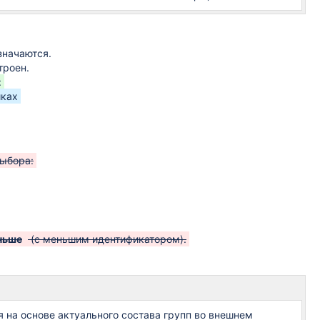
значаются.
троен.
:
йках
выбора:
ньше
(с меньшим идентификатором).
 на основе актуального состава групп во внешнем