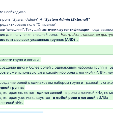
ме необходимо:
ь роль
"System Admin" →
"System Admin (External)"
редактировать поле "Описание"
оли
"внешняя".
Текущий
источник аутентификации
подставитьс
вие для получения внешней роли.
Настройка становится доступ
состоять во всех указанных группах (AND)
.
мости групп и логики:
создание двух и более ролей с одинаковым набором групп и
о
орые уже используются в какой-либо роли с логикой «ИЛИ», нел
создание ролей с одинаковым набором групп и
разной
логико
одной группы:
а, которая является
единственной
в роли с логикой «И», не 
а, которая уже используется
в любой роли с логикой «ИЛИ»
,
 логикой «И».