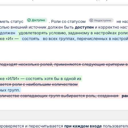
меть статус
. Роли со статусом
не на
ролью внешний источник должен быть
доступен
и корректно нас
 должен
удовлетворять условию, заданному в настройках роли
ике «И» —
состоять
во всех группах, перечисленных в настро
 подходят несколько ролей, применяются следующие критерии 
ике «ИЛИ» — состоять хотя бы в одной из
дается роли с наибольшим количеством
ных групп.
оличестве совпадающих групп выбирается роль, созданная
ра
проверяется и пересчитывается
при каждом входе
пользователя