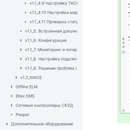
v1.1_4.9 Настройка TACACS+ аутентификации/авт
v1.1_4.10 Настройка маршрутов событий для инте
v1.1_4.11 Проверка статуса RADIUS-сервера NAIC
v1.1_5. Встроенная документация
v1.1_6. Конфигурация
v1.1_7. Мониторинг и логирование
v1.1_8. Настройка подключения клиента
v1.1_9. Решение проблем (Troubleshooting)
v1.2_NAICE
Offline ELM
Eltex.EMS
Сетевые контроллеры СКУД
Peeper
Дополнительное оборудование