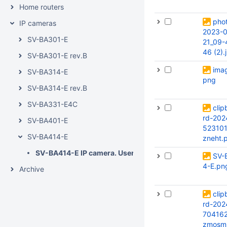
Home routers
pho
IP cameras
2023-0
SV-BA301-E
21_09-
46 (2).
SV-BA301-E rev.B
ima
SV-BA314-E
png
SV-BA314-E rev.B
SV-BA331-E4С
clip
rd-202
SV-BA401-E
523101
SV-BA414-E
zneht.
SV-BA414-E IP camera. User manual
SV-
4-E.pn
Archive
clip
rd-202
70416
zmosm