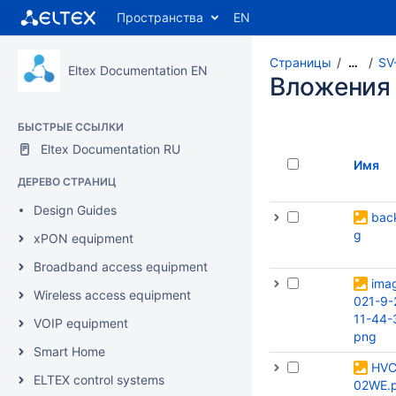
Пространства
EN
Страницы
SV
…
Eltex Documentation EN
Вложения
БЫСТРЫЕ ССЫЛКИ
Eltex Documentation RU
Имя
ДЕРЕВО СТРАНИЦ
Design Guides
back
g
xPON equipment
Broadband access equipment
ima
Wireless access equipment
021-9-
11-44-
VOIP equipment
png
Smart Home
HVC
ELTEX control systems
02WE.