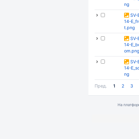
ng
SV-
14-E_f
t.png
SV-
14-E_b
om.pn
SV-
14-E_s
ng
Пред.
1
2
3
На платфо