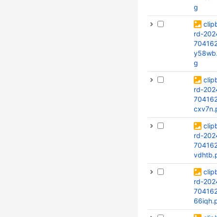
g
clip
rd-202
70416
y58wb
g
clip
rd-202
70416
cxv7n.
clip
rd-202
704162
vdhtb.
clip
rd-202
704162
66iqh.