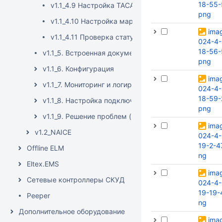
18-55-
v1.1_4.9 Настройка TACACS+ аутентификации/авт
png
v1.1_4.10 Настройка маршрутов событий для инте
ima
v1.1_4.11 Проверка статуса RADIUS-сервера NAIC
024-4-
18-56-
v1.1_5. Встроенная документация
png
v1.1_6. Конфигурация
ima
v1.1_7. Мониторинг и логирование
024-4-
18-59-
v1.1_8. Настройка подключения клиента
png
v1.1_9. Решение проблем (Troubleshooting)
ima
v1.2_NAICE
024-4-
19-2-4
Offline ELM
ng
Eltex.EMS
ima
Сетевые контроллеры СКУД
024-4-
19-19-
Peeper
ng
Дополнительное оборудование
ima