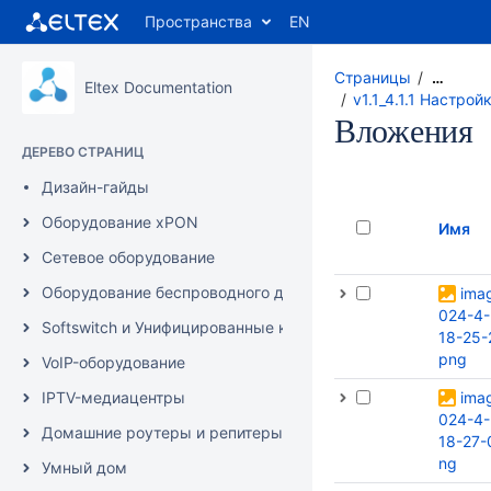
Пространства
EN
Страницы
…
Eltex Documentation
v1.1_4.1.1 Настрой
Вложения
ДЕРЕВО СТРАНИЦ
Дизайн-гайды
Оборудование xPON
Имя
Сетевое оборудование
Оборудование беспроводного доступа
ima
024-4-
Softswitch и Унифицированные коммуникации/IP-АТС
18-25-
png
VoIP-оборудование
IPTV-медиацентры
ima
024-4-
Домашние роутеры и репитеры
18-27-
ng
Умный дом