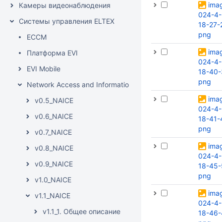
ima
Камеры видеонаблюдения
024-4-
Системы управления ELTEX
18-27-
png
ECCM
ima
Платформа EVI
024-4-
EVI Mobile
18-40-
png
Network Access and Information Control Engine
ima
v0.5_NAICE
024-4-
v0.6_NAICE
18-41-
png
v0.7_NAICE
ima
v0.8_NAICE
024-4-
v0.9_NAICE
18-45-
png
v1.0_NAICE
ima
v1.1_NAICE
024-4-
v1.1_1. Общее описание
18-46-