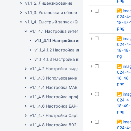
png
v1.1_2. Лицензирование
ima
v1.1_3. Установка и обновление
024-4-
v1.1_4. Быстрый запуск (Quickstart)
18-47-
png
v1.1_4.1 Настройка интеграции с внешними источ
ima
v1.1_4.1.1 Настройка интеграции с Active Direct
024-4-
v1.1_4.1.2 Настройка интеграции с OpenLDAP
18-48-
ng
v1.1_4.1.3 Настройка входа в систему через вн
ima
v1.1_4.2 Настройка выдачи RADIUS-атрибутов
024-4-
v1.1_4.3 Использование атрибутов при создании 
18-48-
png
v1.1_4.4 Настройка MAB (MAC Authentication Bypas
ima
v1.1_4.5 Настройка профилирования
024-4-
18-49-
v1.1_4.6 Настройка EAP-TLS аутентификации
png
v1.1_4.7 Настройка Captive Portal
ima
v1.1_4.8 Настройка 802.1x авторизации в связке
024-4-