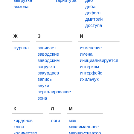
выгрузка
гарнитура
дво
вызова
дебаг
дефолт
дмитрий
доступа
Ж
З
И
журнал
зависает
изменение
заводские
имена
заводским
инициализируется
загрузка
интерком
закурдаев
интерфейс
запись
ихильчук
звуки
зеркалирование
зона
К
Л
М
кирдянов
логи
мак
ключ
максимальное
количество
маршрутизатор