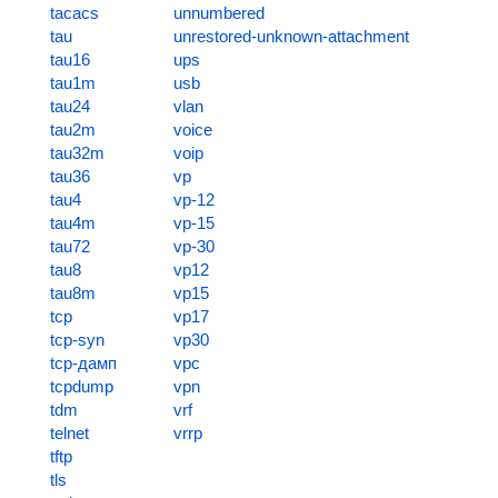
tacacs
unnumbered
tau
unrestored-unknown-attachment
tau16
ups
tau1m
usb
tau24
vlan
tau2m
voice
tau32m
voip
tau36
vp
tau4
vp-12
tau4m
vp-15
tau72
vp-30
tau8
vp12
tau8m
vp15
tcp
vp17
tcp-syn
vp30
tcp-дамп
vpc
tcpdump
vpn
tdm
vrf
telnet
vrrp
tftp
tls