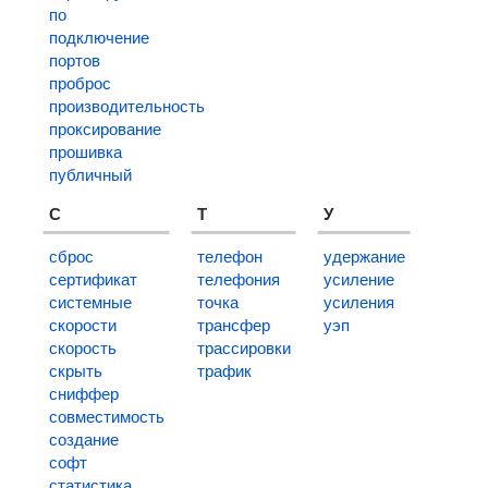
по
подключение
портов
проброс
производительность
проксирование
прошивка
публичный
С
Т
У
сброс
телефон
удержание
сертификат
телефония
усиление
системные
точка
усиления
скорости
трансфер
уэп
скорость
трассировки
скрыть
трафик
сниффер
совместимость
создание
софт
статистика