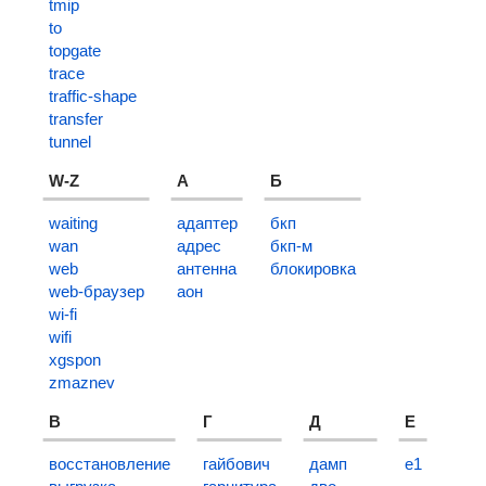
tmip
to
topgate
trace
traffic-shape
transfer
tunnel
W-Z
А
Б
waiting
адаптер
бкп
wan
адрес
бкп-м
web
антенна
блокировка
web-браузер
аон
wi-fi
wifi
xgspon
zmaznev
В
Г
Д
Е
восстановление
гайбович
дамп
е1