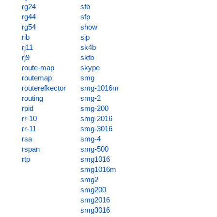
rg24
sfb
rg44
sfp
rg54
show
rib
sip
rj11
sk4b
rj9
skfb
route-map
skype
routemap
smg
routerefkector
smg-1016m
routing
smg-2
rpid
smg-200
rr-10
smg-2016
rr-11
smg-3016
rsa
smg-4
rspan
smg-500
rtp
smg1016
smg1016m
smg2
smg200
smg2016
smg3016