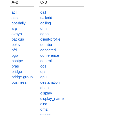
A-B
C-D
acl
call
acs
callerid
apt-daily
calling
arp
cfm
avaya
cgpn
backup
client-profile
belov
combo
bfd
conected
bgp
conference
bootpc
control
bras
cos
bridge
cps
bridge-group
cpu
business
destanation
dhcp
display
display_name
dlna
dmz
drawio