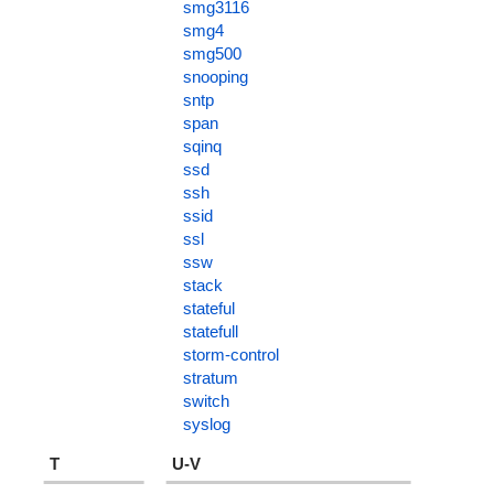
smg3116
smg4
smg500
snooping
sntp
span
sqinq
ssd
ssh
ssid
ssl
ssw
stack
stateful
statefull
storm-control
stratum
switch
syslog
T
U-V