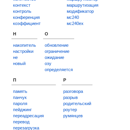
контекст
маршрутизация
контроль
модификатор
конференция
мс240
коэффициент
мс240ex
Н
О
накопитель
обновление
настройки
ограничение
не
ожидание
новый
озу
определяется
П
Р
память
разговора
панчук
разрыв
пароля
родительский
пейджинг
роутер
переадресация
румянцев
перевод
перезагрузка