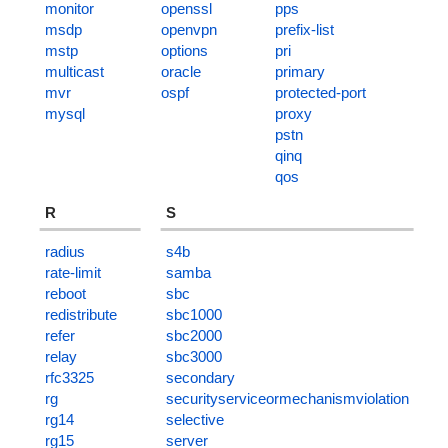
monitor
openssl
pps
msdp
openvpn
prefix-list
mstp
options
pri
multicast
oracle
primary
mvr
ospf
protected-port
mysql
proxy
pstn
qinq
qos
R
S
radius
s4b
rate-limit
samba
reboot
sbc
redistribute
sbc1000
refer
sbc2000
relay
sbc3000
rfc3325
secondary
rg
securityserviceormechanismviolation
rg14
selective
rg15
server