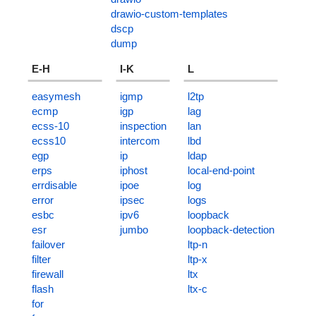
drawio-custom-templates
dscp
dump
E-H
I-K
L
easymesh
igmp
l2tp
ecmp
igp
lag
ecss-10
inspection
lan
ecss10
intercom
lbd
egp
ip
ldap
erps
iphost
local-end-point
errdisable
ipoe
log
error
ipsec
logs
esbc
ipv6
loopback
esr
jumbo
loopback-detection
failover
ltp-n
filter
ltp-x
firewall
ltx
flash
ltx-c
for