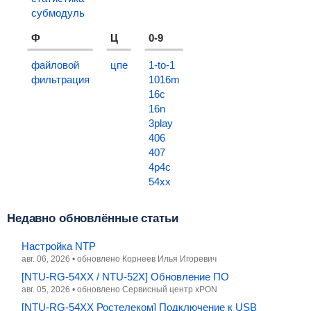
субмодуль
Ф
Ц
0-9
файловой
цпе
1-to-1
фильтрация
1016m
16c
16n
3play
406
407
4p4c
54xx
Недавно обновлённые статьи
Настройка NTP
авг. 06, 2026
•
обновлено
Корнеев Илья Игоревич
[NTU-RG-54XX / NTU-52X] Обновление ПО
авг. 05, 2026
•
обновлено
Сервисный центр xPON
[NTU-RG-54XX Ростелеком] Подключение к USB