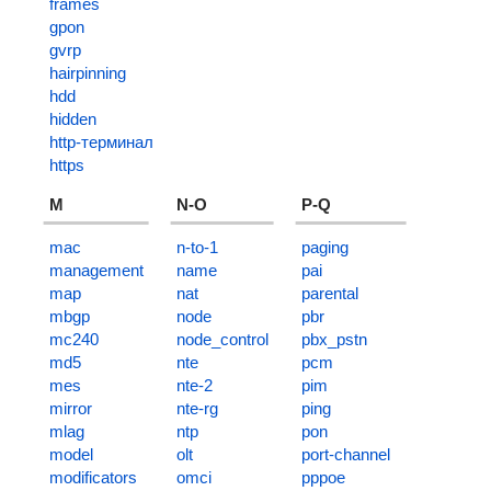
frames
gpon
gvrp
hairpinning
hdd
hidden
http-терминал
https
M
N-O
P-Q
mac
n-to-1
paging
management
name
pai
map
nat
parental
mbgp
node
pbr
mc240
node_control
pbx_pstn
md5
nte
pcm
mes
nte-2
pim
mirror
nte-rg
ping
mlag
ntp
pon
model
olt
port-channel
modificators
omci
pppoe