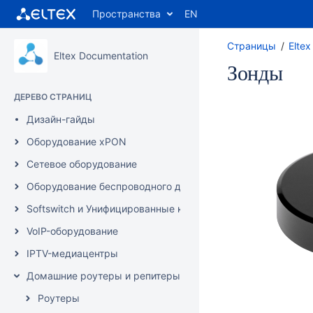
Пространства
EN
Страницы
Elte
Eltex Documentation
Зонды
ДЕРЕВО СТРАНИЦ
Дизайн-гайды
Оборудование xPON
Сетевое оборудование
Оборудование беспроводного доступа
Softswitch и Унифицированные коммуникации/IP-АТС
VoIP-оборудование
IPTV-медиацентры
Домашние роутеры и репитеры
Роутеры