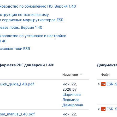
уководство по обновлению ПО. Версия 1.40
нструкция по техническому
 сервисных маршрутизаторов ESR
lease notes. Версия 1.40
уководство по установке и настройке
1.40
усковые токи ESR
формате PDF для версии 1.40:
Документац
Изменено
Файл
uick_guide_1.40.pdf
июн. 22,
ESR-Se
2026
by
Шарипова
Людмила
Дамировна
ESR-S
ser_manual_1.40.pdf
июн. 22,