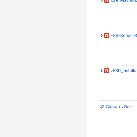
ESR_Mainten
ESR-Series_R
vESR_installa
Скачать Все