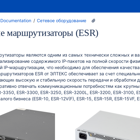
x Documentation
Сетевое оборудование
е маршрутизаторы (ESR)
утизаторы являются одним из самых технически сложных и ва
лизирование содержимого IP-пакетов на полной скорости физи
 IP-маршрутизации, что необходимо для обеспечения качества об
аршрутизаторов ESR от ЭЛТЕКС обеспечивает за счет специаль
ающих высокую и стабильную скорость передачи и обработки 
ративно отвечать коммуникационным потребностям как крупны
-3350, ESR-3300, ESR-3250, ESR-3200L, ESR-3200, ESR-3100, ES
лого бизнеса (ESR-10, ESR-12V(F), ESR-15, ESR-15R, ESR-15VF, E