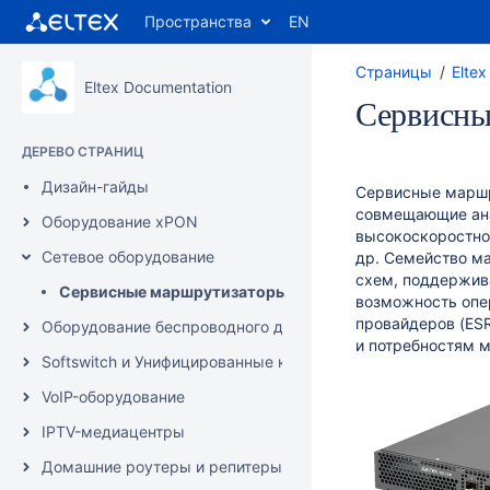
Пространства
EN
Страницы
Elte
Eltex Documentation
Сервисны
ДЕРЕВО СТРАНИЦ
Дизайн-гайды
Сервисные маршр
совмещающие ана
Оборудование xPON
высокоскоростной
Сетевое оборудование
др. Семейство м
схем, поддержив
Сервисные маршрутизаторы (ESR)
возможность опе
провайдеров (ESR
Оборудование беспроводного доступа
и потребностям ма
Softswitch и Унифицированные коммуникации/IP-АТС
VoIP-оборудование
IPTV-медиацентры
Домашние роутеры и репитеры