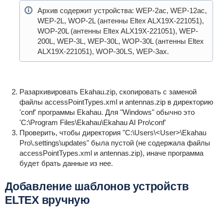
Архив содержит устройства: WEP-2ac, WEP-12ac,
WEP-2L, WOP-2L (антенны Eltex ALX19X-221051),
WOP-20L (антенны Eltex ALX19X-221051), WEP-
200L, WEP-3L, WEP-30L, WOP-30L (антенны Eltex
ALX19X-221051), WOP-30LS, WEP-3ax.
Разархивировать Ekahau.zip, скопировать с заменой
файлы accessPointTypes.xml и antennas.zip в директорию
'conf' программы Ekahau. Для "Windows" обычно это
'C:\Program Files\Ekahau\Ekahau AI Pro\conf'
Проверить, чтобы директория "C:\Users\<User>\Ekahau
Pro\.settings\updates" была пустой (не содержала файлы
accessPointTypes.xml и antennas.zip), иначе программа
будет брать данные из нее.
Добавление шаблонов устройств
ELTEX вручную