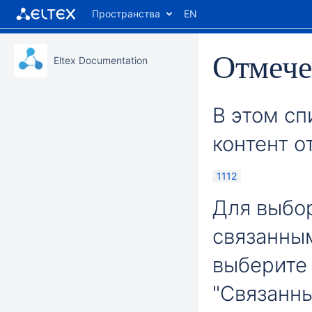
Пространства
EN
Отмече
Eltex Documentation
В этом сп
контент о
1112
Для выбор
связанны
выберите 
"Связанн