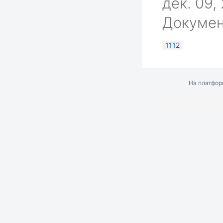
дек. 09,
Докумен
1112
На платфо