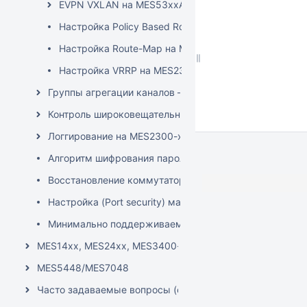
EVPN VXLAN на MES53xxA/MES5310-48/MES5400-x
Настройка Policy Based Routing (PBR) на MES23
Настройка Route-Map на MES2300-xx/MES3300-x
Настройка VRRP на MES2300-xx/MES3300-xx/MES
Группы агрегации каналов – Link Aggregation Gro
Контроль широковещательного "шторма" на MES230
Логгирование на MES2300-xx/MES3300-xx/MES3500
Алгоритм шифрования паролей конфигурации устро
Восстановление коммутатора MES2300-xx/MES3300
Настройка (Port security) максимального количес
Минимально поддерживаемые версии ПО для MES23
MES14xx, MES24xx, MES3400-xx, MES37хх
MES5448/MES7048
Часто задаваемые вопросы (общие темы)