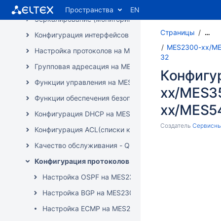
Диагностика типовых проблем на MES2300-xx/MES3
Пространства
EN
Зеркалирование (мониторинг) портов на MES2300-
Страницы
…
Конфигурация интерфейсов и VLAN на MES2300-xx/
MES2300-xx/ME
Настройка протоколов на MES2300-xx/MES3300-xx/
32
Групповая адресация на MES2300-xx/MES3300-xx/
Конфигу
Функции управления на MES2300-xx/MES3300-xx/M
xx/MES3
Функции обеспечения безопасности на MES2300-xx
xx/MES5
Конфигурация DHCP на MES2300-xx/MES3300-xx/ME
Создатель
Сервисный
Конфигурация ACL(списки контроля доступа) на M
Качество обслуживания - QoS на MES2300-xx/MES3
Конфигурация протоколов маршрутизации на ME
Настройка OSPF на MES2300-xx/MES3300-xx/MES
Настройка BGP на MES2300-xx/MES3300-xx/MES3
Настройка ECMP на MES2300-xx/MES3300-xx/MES