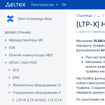
Пространства
EN
Страницы
…
Eltex Knowledge Base
[LTP-Х] 
Создатель
Сервисны
ДЕРЕВО СТРАНИЦ
Маршрутизаторы ME
Механизм
VLAN i
передачу трафик
ESR
функционалом
br
Ethernet коммутаторы MES
При настро
Механизм VL
GPON / XGS-PON
можно разр
ACS
трафика ме
EMS
Настройка функц
собой совокупнос
Абонентское оборудование (ONT)
трафика. Созданн
передачи данных
Станционное оборудование (OLT)
По умолчанию на
LTP-N (LTP-8/16N), LTX (LTX-8/16(C)), MA5160