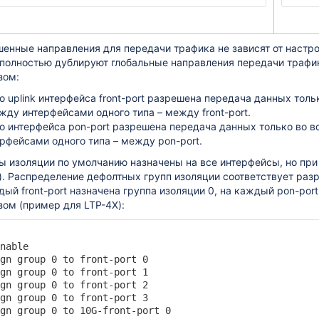
енные направления для передачи трафика не зависят от настро
 полностью дублируют глобальные направления передачи трафи
ю OLT
зом:
 uplink интерфейса front-port разрешена передача данных толь
ду интерфейсами одного типа – между front-port.
енных сессий CLI
о интерфейса pon-port разрешена передача данных только во вс
рфейсами одного типа – между pon-port.
 изоляции по умолчанию назначены на все интерфейсы, но при
). Распределение дефолтных групп изоляции соответствует р
ка
ый front-port назначена группа изоляции 0, на каждый pon-port 
ом (пример для LTP-4X):
я
урации
nable

gn group 0 to front-port 0

gn group 0 to front-port 1

gn group 0 to front-port 2

gn group 0 to front-port 3

ких PPPoE и DHCP сессий
gn group 0 to 10G-front-port 0
