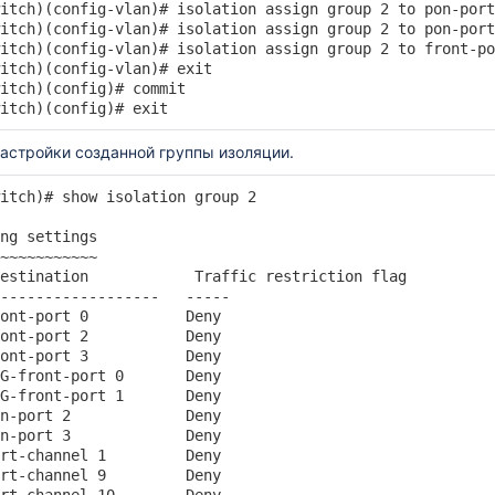
itch)(config-vlan)# isolation assign group 2 to pon-port
itch)(config-vlan)# isolation assign group 2 to pon-port
itch)(config-vlan)# isolation assign group 2 to front-po
itch)(config-vlan)# exit

itch)(config)# commit

itch)(config)# exit
астройки созданной группы изоляции.
itch)# show isolation group 2

ng settings

~~~~~~~~~~~

estination            Traffic restriction flag   

------------------   -----   

ont-port 0           Deny    

ont-port 2           Deny    

ont-port 3           Deny    

G-front-port 0       Deny    

G-front-port 1       Deny    

n-port 2             Deny    

n-port 3             Deny    

rt-channel 1         Deny    

rt-channel 9         Deny    
