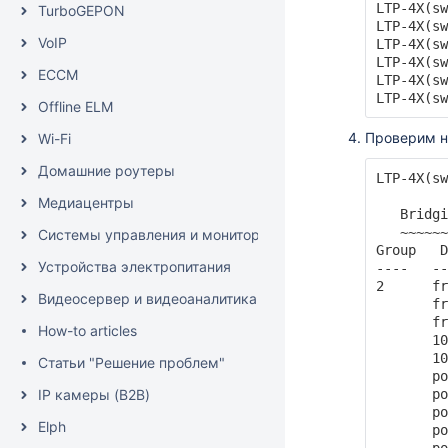
LTP-4X(sw
TurboGEPON
LTP-4X(sw
VoIP
LTP-4X(sw
LTP-4X(sw
ECCM
LTP-4X(sw
LTP-4X(sw
Offline ELM
Проверим н
Wi-Fi
Домашние роутеры
LTP-4X(sw
Медиацентры
   Bridgi
   ~~~~~~
Системы управления и мониторинга
Group   D
Устройства электропитания
----   --
2      fr
Видеосервер и видеоаналитика (EVI)
       fr
       fr
How-to articles
       10
       10
Статьи "Решение проблем"
       po
IP камеры (B2B)
       po
       po
Elph
       po