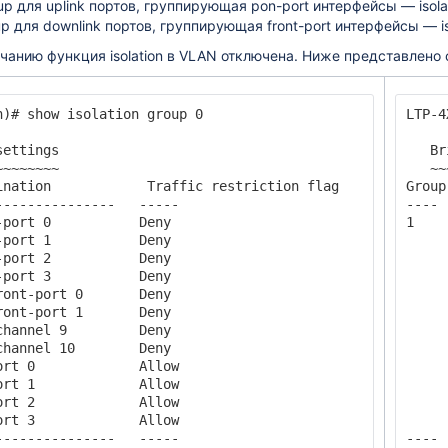
roup для uplink портов, группирующая pon-port интерфейсы — isola
oup для downlink портов, группирующая front-port интерфейсы — iso
чанию функция isolation в VLAN отключена. Ниже представлено
рфейсов
h)# show isolation group 0

LTP-4
ettings

   Br
~~~~~~~

   ~~
ch (SNMP)
ination            Traffic restriction flag   

Group
OLT
---------------   -----   

---- 
-port 0           Deny    

1    
роенном ACS по SNMP
-port 1           Deny    

     
-port 2           Deny    

     
-port 3           Deny    

     
ront-port 0       Deny    

     
y
ront-port 1       Deny    

     
и
channel 9         Deny    

     
channel 10        Deny    

     
ort 0             Allow   

     
ort 1             Allow   

     
 на одном дереве
ort 2             Allow   

     
ort 3             Allow   

     
---------------   -----
---- 