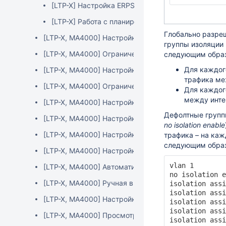
[LTP-X] Настройка ERPS
[LTP-X] Работа с планировщиком
Глобально разреш
[LTP-X, MA4000] Настройка DBA
группы изоляции
[LTP-X, MA4000] Ограничение доступа к управлени
следующим обра
Для каждого
[LTP-X, MA4000] Настройка автообновления ONT
трафика меж
[LTP-X, MA4000] Ограничение количества одноврем
Для каждог
между инте
[LTP-X, MA4000] Настройка MAC aging time
Дефолтные группы
[LTP-X, MA4000] Настройка QoS
no isolation enable
[LTP-X, MA4000] Настройка зеркалирования трафи
трафика – на кажд
следующим образ
[LTP-X, MA4000] Настройка параметров управлени
vlan 1

[LTP-X, MA4000] Автоматическая выгрузка конфиг
no isolation e
[LTP-X, MA4000] Ручная выгрузка конфигурации
isolation assi
isolation assi
[LTP-X, MA4000] Настройка AAA
isolation assi
isolation assi
[LTP-X, MA4000] Просмотр активных пользовательс
isolation assi