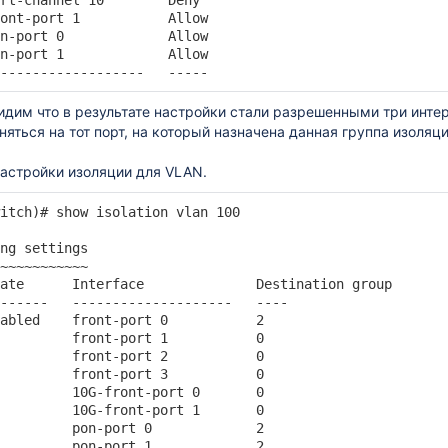
rt-channel 10        Deny    

ont-port 1           Allow   

n-port 0             Allow   

n-port 1             Allow   

------------------   -----  
дим что в результате настройки стали разрешенными три интерфей
яться на тот порт, на который назначена данная группа изоляци
астройки изоляции для VLAN.
itch)# show isolation vlan 100

ng settings

~~~~~~~~~~~

ate      Interface              Destination group    

------   --------------------   ----   

abled    front-port 0           2      

         front-port 1           0      

         front-port 2           0      

         front-port 3           0      

         10G-front-port 0       0      

         10G-front-port 1       0      

         pon-port 0             2      

         pon-port 1             2      
