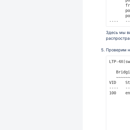
       po
       fr
       po
       po
----   --
Здесь мы ви
распростран
Проверим н
LTP-4X(sw
   Bridgi
   ~~~~~~
VID    St
----   --
100    en
         
         
         
         
         
         
         