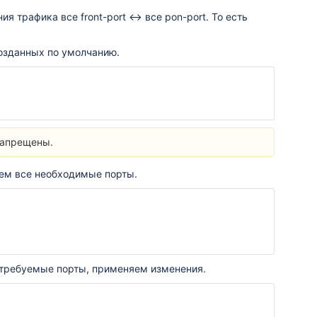
 трафика все front-port ↔ все pon-port. То есть
озданных по умолчанию.
запрещены.
ем все необходимые порты.
 требуемые порты, применяем изменения.