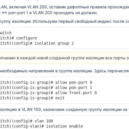
AN, включая VLAN 200, оставим дефолтные правила прохождения
NT
0 ↔ pon-port 1 в VLAN 200 проходить не должен.
руппу изоляции. Используем первый свободный индекс после с
брос, реконфигурация)
witch

itch)# configure

itch)(config)# isolation group 2
олчанию в каждой новой созданной группе изоляции все порты 
необходимые направления в группе изоляции. Здесь перечисля
itch)(config-is-group)# allow pon-port 0

itch)(config-is-group)# allow pon-port 1

itch)(config-is-group)# allow front-port 0

itch)(config-is-group)# exit
золяцию в VLAN 100, назначаем созданную группу изоляции на
itch)(config)# vlan 100

itch)(config-vlan)# isolation enable
