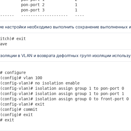
         pon-port 2             1      

         pon-port 3             1         

------   --------------------   ---- 
ие настройки необходимо выполнить сохранение выполненных и
itch)# exit

ave
золяции в VLAN и возврата дефолтных групп изоляции использ
# configure

(config)# vlan 100

(config-vlan)# no isolation enable

(config-vlan)# isolation assign group 1 to pon-port 0

(config-vlan)# isolation assign group 1 to pon-port 1

(config-vlan)# isolation assign group 0 to front-port 0

(config-vlan)# exit

(config)# commit

(config)# exit

# exit
