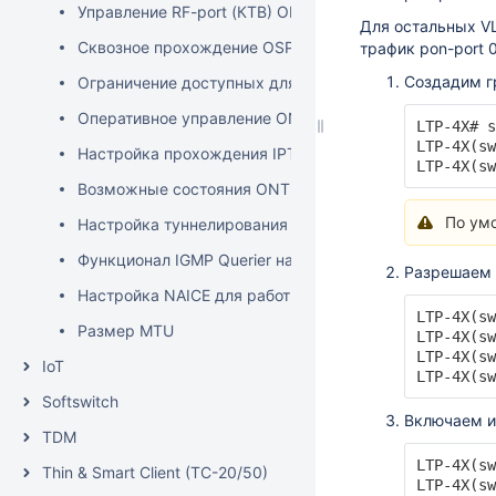
Управление RF-port (КТВ) ONT со стороны OLT
Для остальных VL
Сквозное прохождение OSPF / IPv6 трафика через O
трафик pon-port 
Создадим г
Ограничение доступных для ONT multicast групп
Оперативное управление ONT с OLT (перезагрузка, с
LTP-4X# s
LTP-4X(sw
Настройка прохождения IPTV multicast между uplink
LTP-4X(sw
Возможные состояния ONT на OLT
По ум
Настройка туннелирования на OLT
Функционал IGMP Querier на OLT
Разрешаем 
Настройка NAICE для работы с OLT
LTP-4X(sw
Размер MTU
LTP-4X(sw
LTP-4X(sw
IoT
LTP-4X(sw
Softswitch
Включаем и
TDM
LTP-4X(sw
Thin & Smart Client (TC-20/50)
LTP-4X(sw