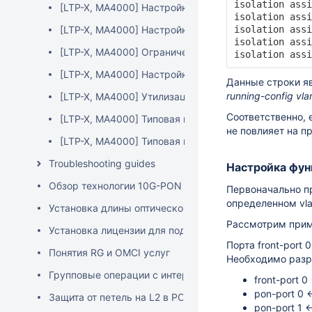
isolation assi
[LTP-X, MA4000] Настройка storm-control для ONT
isolation assi
[LTP-X, MA4000] Настройка ONT через SNMP
isolation assi
isolation assi
[LTP-X, MA4000] Ограничение восходящей и нисход
isolation assi
[LTP-X, MA4000] Настройка LAG
Данные строки я
running-config vlan
[LTP-X, MA4000] Утилизация по сервисам ONT
Соответственно, 
[LTP-X, MA4000] Типовая настройка SFP-ONU
не повлияет на п
[LTP-X, MA4000] Типовая настройка NTU-1
Troubleshooting guides
Настройка фун
Обзор технологии 10G-PON Eltex
Первоначально пр
определенном vla
Установка длины оптической линии
Рассмотрим прим
Установка лицензии для подключения сторонних ONT
Порта front-port 
Понятия RG и OMCI услуг
Необходимо разр
Групповые операции с интерфейсами в CLI
front-port 0
pon-port 0 ↔
Защита от петель на L2 в PON
pon-port 1 ↔