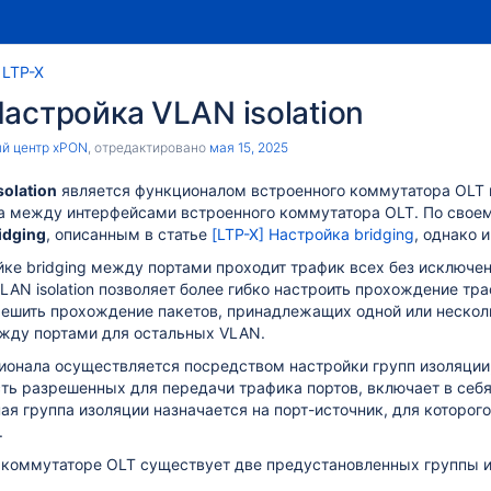
LTP-X
Настройка VLAN isolation
й центр xPON
, отредактировано
мая 15, 2025
solation
является функционалом встроенного коммутатора OLT 
а между интерфейсами встроенного коммутатора OLT. По свое
idging
, описанным в статье
[LTP-X] Настройка bridging
, однако 
йке bridging между портами проходит трафик всех без исключе
AN isolation позволяет более гибко настроить прохождение тра
ешить прохождение пакетов, принадлежащих одной или несколь
жду портами для остальных VLAN.
ионала осуществляется посредством настройки групп изоляции
ть разрешенных для передачи трафика портов, включает в себя
ая группа изоляции назначается на порт-источник, для которо
.
 коммутаторе OLT существует две предустановленных группы и