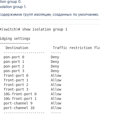
tion group 0.
lation group 1.
 содержимое групп изоляции, созданных по умолчанию.
X(switch)# show isolation group 1

idging settings

~~~~~~~~~~~~~~~

   Destination            Traffic restriction flag   

  --------------------   -----   

  pon-port 0             Deny    

  pon-port 1             Deny    

  pon-port 2             Deny    

  pon-port 3             Deny    

  front-port 0           Allow   

  front-port 1           Allow   

  front-port 2           Allow   

  front-port 3           Allow   

  10G-front-port 0       Allow   

  10G-front-port 1       Allow   

  port-channel 9         Allow   

  port-channel 10        Allow   

  --------------------   ----- 