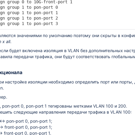
gn group 0 to 10G-front-port 1

gn group 1 to pon-port 0

gn group 1 to pon-port 1

gn group 1 to pon-port 2

ящей скорости услуг на ONT
gn group 1 to pon-port 3
вляются значениями по умолчанию поэтому они скрыты в конфи
 x all
.
если будет включена изоляция в VLAN без дополнительных настр
равила передачи трафика, они будут соответствовать глобальн
кционала
и настройке изоляции необходимо определить порт или порты,
n.
ер.
0, pon-port 0, pon-port 1 тегированы метками VLAN 100 и 200.
ешить следующие направления передачи трафика в VLAN 100:
 ↔ pon-port 0, pon-port 1;
 front-port 0, pon-port 1;
 front-port 0, pon-port 1.