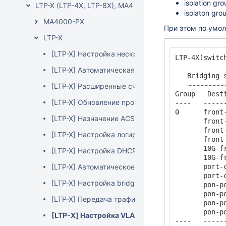
isolation g
LTP-X (LTP-4X, LTP-8X), MA4000-PX
isolaton gr
MA4000-PX
При этом по умол
LTP-X
[LTP-X] Настройка нескольких management инте
LTP-4X(switc
[LTP-X] Автоматическая активация ONT
   Bridging s
   ~~~~~~~~~~
[LTP-X] Расширенные счетчики интерфейсов swit
Group   Dest
[LTP-X] Обновление программного обеспечения 
----   -----
0      front
[LTP-X] Назначение ACS профиля на ONT на вст
       front
       front
[LTP-X] Настройка логирования
       front
       10G-f
[LTP-X] Настройка DHCP broadcast-to-unicast rela
       10G-f
[LTP-X] Автоматическое сохранение конфигураци
       port-
       port-
[LTP-X] Настройка bridging
       pon-p
       pon-p
[LTP-X] Передача трафика между соседними ONT
       pon-p
       pon-p
[LTP-Х] Настройка VLAN isolation
----   -----