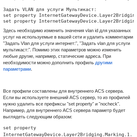
Задать VLAN для услуги Мультикаст:

set property InternetGatewayDevice.Layer2Bridging
set property InternetGatewayDevice.Layer2Bridgin
Здесь необходимо изменить значения vlan id для указанных
услуг на используемые в вашей сети и удалить комментарии
"Задать Vlan для услуги интернет:", "Задать vlan для услуги
мультикаст:". Помимо этих параметров можно изменить
любые другие, например, статические адреса. При
необходимости можно дополнить профиль
другими
параметрами
.
Все профили составлены для внутреннего ACS сервера.
Если вы используете внешний ACS сервер, то из профилей
нужно удалить все префиксы "set property" и "nocheck".
Например, для внутреннего ACS сервера параметр будет
выглядеть следующим образом:
set property
InternetGatewayDevice.Layer2Bridging.Marking.1.