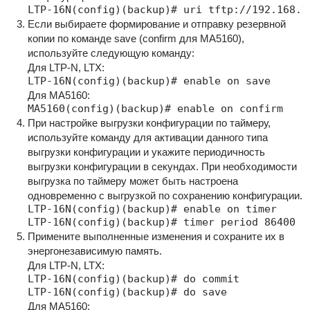
LTP-16N(config)(backup)# uri tftp://192.168.1
Если выбираете формирование и отправку резервной
копии по команде save (confirm для MA5160),
используйте следующую команду:
Для LTP-N, LTX:
LTP-16N(config)(backup)# enable on save
Для MA5160:
MA5160(config)(backup)# enable on confirm
При настройке выгрузки конфигурации по таймеру,
используйте команду для активации данного типа
выгрузки конфигурации и укажите периодичность
выгрузки конфигурации в секундах. При необходимости
выгрузка по таймеру может быть настроена
одновременно с выгрузкой по сохранению конфигурации.
LTP-16N(config)(backup)# enable on timer

LTP-16N(config)(backup)# timer period 86400
Примените выполненные изменения и сохраните их в
энергонезависимую память.
Для LTP-N, LTX:
LTP-16N(config)(backup)# do commit

LTP-16N(config)(backup)# do save
Для MA5160: