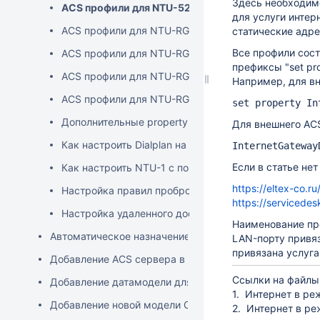
Здесь необходимо
ACS профили для NTU-52W
для услуги интер
ACS профили для NTU-RG-5402G-W
статические адр
Все профили сост
ACS профили для NTU-RG-5420G-Wac, NTU-RG-552
префиксы "set pro
ACS профили для NTU-RG-5421G-Wac и NTU-RG-55
Например, для в
ACS профили для NTU-RG-5720L
set property In
Дополнительные property для настройки ONT
Для внешнего AC
Как настроить Dialplan на ONT при помощи ACS сер
InternetGateway
Если в статье не
Как настроить NTU-1 с помощью ACS сервера?
https://eltex-co.ru
Настройка правил проброса портов (port forwarding
https://servicedesk
Настройка удаленного доступа WEB / Telnet на ONT
Наименование про
Автоматическое назначение профиля ACS в зависимо
LAN-порту привяза
привязана услуга 
Добавление ACS сервера в дерево устройств EMS
Ссылки на файлы
Добавление датамодели для сторонних ONT
1. Интернет в ре
Добавление новой модели ONT на ACS-сервер
2. Интернет в ре