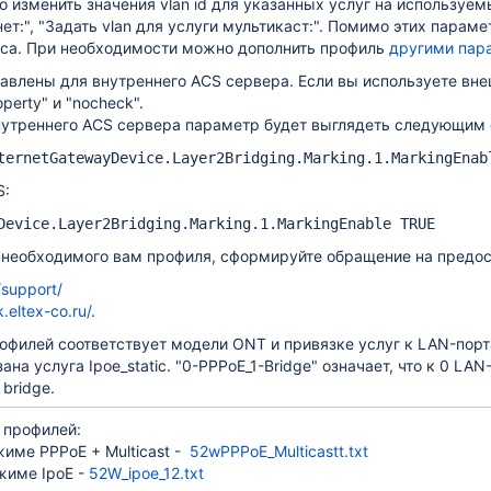
 изменить значения vlan id для указанных услуг на используем
нет:", "Задать vlan для услуги мультикаст:". Помимо этих пара
еса. При необходимости можно дополнить профиль
другими пар
авлены для внутреннего ACS сервера. Если вы используете вне
0G-Wax и NTU-RG-5440G-Wac
perty" и "nocheck".
21G-Wax
нутреннего ACS сервера параметр будет выглядеть следующим 
ternetGatewayDevice.Layer2Bridging.Marking.1.MarkingEnab
S:
вера?
Device.Layer2Bridging.Marking.1.MarkingEnable TRUE
т необходимого вам профиля, сформируйте обращение на предо
/support/
) на ONT
.eltex-co.ru/
.
филей соответствует модели ONT и привязке услуг к LAN-портам.
сти от модели ONT
на услуга Ipoe_static. "0-PPPoE_1-Bridge" означает, что к 0 LA
bridge.
 профилей:
жиме PPPoE + Multicast -
52wPPPoE_Multicastt.txt
жиме IpoE -
52W_ipoe_12.txt