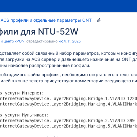
ACS профили и отдельные параметры ONT
фили для NTU-52W
й центр xPON
, отредактировано
июл. 11, 2025
дставляет собой связанный набор параметров, которым конфиг
я загрузки на ACS сервер и дальнейшего назначения на ONT дл
ены наиболее распространенные профили.
еобходимого файла профиля, необходимо открыть его в тексто
филей в конце текста присутствуют комментарии следующего ви
я услуги Интернет:

nternetGatewayDevice.Layer2Bridging.Bridge.1.VLANID 1220
S 1.13
nternetGatewayDevice.Layer2Bridging.Marking.4.VLANIDMark
ия конфигурации терминалом через EMS
я услуги Мультикаст:

nternetGatewayDevice.Layer2Bridging.Bridge.2.VLANID 399 
nternetGatewayDevice.Layer2Bridging.Marking.5.VLANIDMark