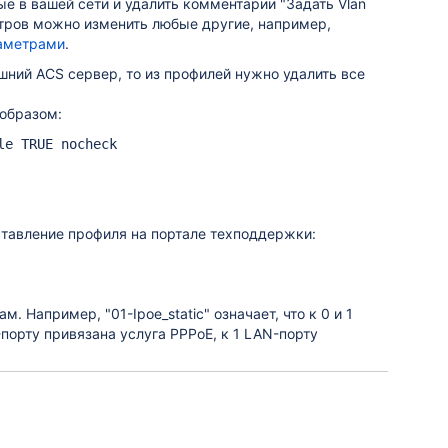
ые в вашей сети и удалить комментарии "Задать Vlan
метров можно изменить любые другие, например,
аметрами
.
шний ACS сервер, то из профилей нужно удалить все
образом:
le TRUE nocheck
ставление профиля на портале техподдержки:
 Например, "01-Ipoe_static" означает, что к 0 и 1
N-порту привязана услуга PPPoE, к 1 LAN-порту