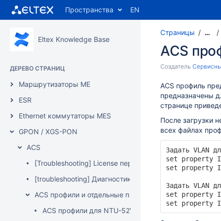
Пространства
EN
Страницы
…
Eltex Knowledge Base
ACS про
Создатель
Сервисны
ДЕРЕВО СТРАНИЦ
Маршрутизаторы ME
ACS профиль пре
предназначены дл
ESR
странице привед
Ethernet коммутаторы MES
После загрузки н
всех файлах про
GPON / XGS-PON
ACS
Задать VLAN дл
set property I
[Troubleshooting] License переходит в demo версию AC
set property I
[troubleshooting] Диагностика проблемы не получен
Задать VLAN дл
ACS профили и отдельные параметры ONT
set property I
set property I
ACS профили для NTU-52V