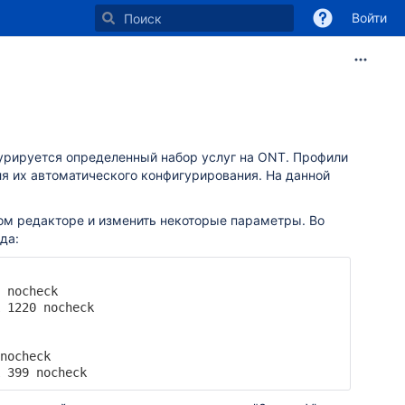
Войти
урируется определенный набор услуг на ONT. Профили
я их автоматического конфигурирования. На данной
вом редакторе и изменить некоторые параметры. Во
да:
 nocheck

 1220 nocheck

nocheck

 399 nocheck