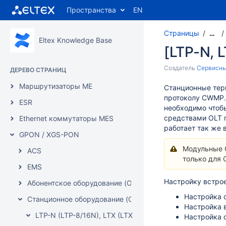
Пространства
EN
Страницы
…
Eltex Knowledge Base
[LTP-N, 
Создатель
Сервисны
ДЕРЕВО СТРАНИЦ
Маршрутизаторы ME
Станционные тер
протоколу CWMP.
ESR
необходимо чтобы
средствами OLT п
Ethernet коммутаторы MES
работает так же
GPON / XGS-PON
Модульные O
ACS
только для 
EMS
Настройку встрое
Абонентское оборудование (ONT)
Настройка 
Станционное оборудование (OLT)
Настройка 
LTP-N (LTP-8/16N), LTX (LTX-8/16(C)), MA5160
Настройка 