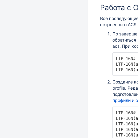
Работа с 
Все последующие
встроенного ACS 
По завершен
обратиться
acs. При ко
LTP-16N# 
LTP-16N(a
LTP-16N(a
Создание к
profile. Р
подготовле
профили и 
LTP-16N# 
LTP-16N(a
LTP-16N(a
LTP-16N(a
LTP-16N(a