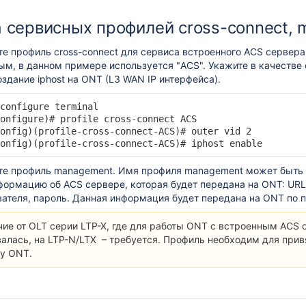
 сервисных профилей cross-connect,
е профиль cross-connect для сервиса встроенного ACS сервера
м, в данном примере используется "ACS". Укажите в качестве o
здание iphost на ONT (L3 WAN IP интерфейса).
configure terminal

onfigure)# profile cross-connect ACS

onfig)(profile-cross-connect-ACS)# outer vid 2

onfig)(profile-cross-connect-ACS)# iphost enable
е профиль management. Имя профиля management может быть п
формацию об ACS сервере, которая будет передана на ONT: UR
вателя, пароль. Данная информация будет передана на ONT по 
чие от OLT серии LTP-X, где для работы ONT с встроенным ACS 
алась, на LTP-N/LTX – требуется. Профиль необходим для привя
ту ONT.