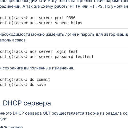
ьно при необходимости могут быть настроены такие параметры 
оединений. А так же схему работы HTTP или HTTPS. По умолчан
й
onfig)(acs)# acs-server port 9596

onfig)(acs)# acs-server scheme https
 необходимости можно изменить логин и пароль для авторизаци
сах
пароль acsacs.
onfig)(acs)# acs-server login test

onfig)(acs)# acs-server password testtest
ression
и ONT
и сохраните выполненные изменения.
onfig)(acs)# do commit

onfig)(acs)# do save
port (bridging)
ort (bridging)
а DHCP сервера
CI/RG схемы)
енного DHCP сервера OLT осуществляется так же из раздела к
дке:
MCI средствами OLT
HCP сервер.