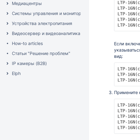
LTP-16N(c
Медиацентры
LTP-16N(c
Системы управления и мониторинга
LTP-16N(c
LTP-16N(c
Устройства электропитания
LTP-16N(c
Видеосервер и видеоаналитика (EVI)
How-to articles
Если включ
указыватьс
Статьи "Решение проблем"
вид:
IP камеры (B2B)
LTP-16N(c
Elph
LTP-16N(c
LTP-16N(c
Примените 
LTP-16N(c
LTP-16N(c
LTP-16N(c
LTP-16N(c
LTP-16N(c