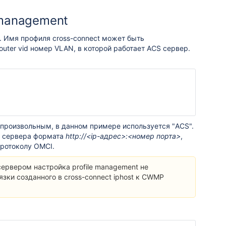
 management
. Имя профиля cross-connect может быть
uter vid номер VLAN, в которой работает ACS сервер.
роизвольным, в данном примере используется "ACS".
L сервера формата
http://<ip-адрес>:<номер порта>
,
протоколу OMCI.
сервером настройка profile management не
зки созданного в cross-connect iphost к CWMP