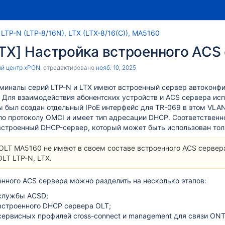
LTP-N (LTP-8/16N), LTX (LTX-8/16(C)), MA5160
LTX] Настройка встроенного ACS
й центр xPON
, отредактировано
нояб. 10, 2025
миналы серий LTP-N и LTX имеют встроенный сервер автоконфиг
 Для взаимодействия абонентских устройств и ACS сервера ис
 был создан отдельный IPoE интерфейс для TR-069 в этом VLA
о протоколу OMCI и имеет тип адресации DHCP. Соответственн
 встроенный DHCP-сервер, который может быть использован тол
LT MA5160 не имеют в своем составе встроенного ACS сервер
OLT LTP-N, LTX.
нного ACS сервера можно разделить на несколько этапов:
службы ACSD;
встроенного DHCP сервера OLT;
сервисных профилей cross-connect и management для связи ONT