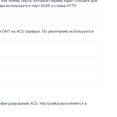
как номер порта, который сервер будет слушать для
ию используется порт 9595 и схема HTTP.
и ONT на ACS сервере. По умолчанию используется
онфигурирования ACS. Настройка выполняется в