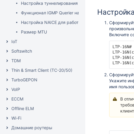
Настройка туннелирования на OLT
Настройка
Функционал IGMP Querier на OLT
Настройка NAICE для работы с OLT
Сформируйт
произвольны
Размер MTU
Включите со
IoT
LTP-16N# 
Softswitch
LTP-16N(c
LTP-16N(c
TDM
LTP-16N(c
Thin & Smart Client (TC-20/50)
Сформируйт
TurboGEPON
Укажите ин
имя пользо
VoIP
ECCM
В отли
требов
Offline ELM
клиен
Wi-Fi
Домашние роутеры