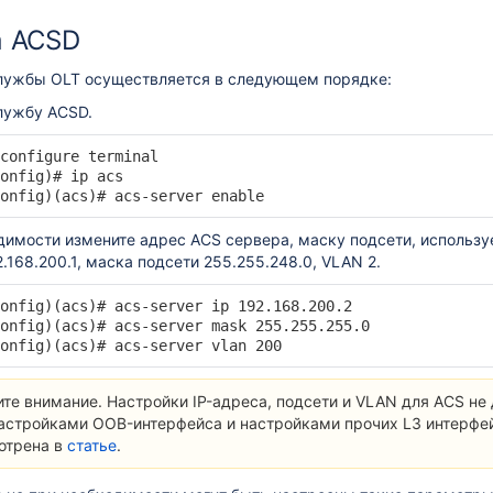
GS-PON платы)
а ACSD
лужбы OLT осуществляется в следующем порядке:
лужбу ACSD.
ывода
configure terminal

onfig)# ip acs

нд в CLI
onfig)(acs)# acs-server enable
димости измените адрес ACS сервера, маску подсети, использ
.168.200.1, маска подсети 255.255.248.0, VLAN 2.
onfig)(acs)# acs-server ip 192.168.200.2

onfig)(acs)# acs-server mask 255.255.255.0

onfig)(acs)# acs-server vlan 200
gement
те внимание. Настройки IP-адреса, подсети и VLAN для ACS н
настройками OOB-интерфейса и настройками прочих L3 интерфе
отрена в
статье
.