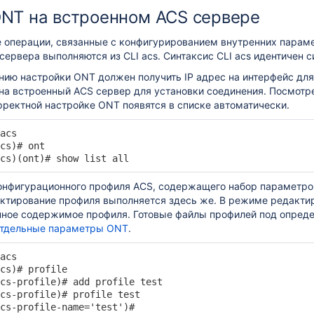
ONT на встроенном ACS сервере
 операции, связанные с конфигурированием внутренних парам
сервера выполняются из CLI acs. Синтаксис CLI acs идентичен с
ию настройки ONT должен получить IP адрес на интерфейс для 
 на встроенный ACS сервер для установки соединения. Посмот
рректной настройке ONT появятся в списке автоматически.
acs

cs)# ont

cs)(ont)# show list all
онфигурационного профиля ACS, содержащего набор параметров 
едактирование профиля выполняется здесь же. В режиме редакт
нное содержимое профиля. Готовые файлы профилей под опреде
отдельные параметры ONT
.
acs

cs)# profile 

cs-profile)# add profile test

cs-profile)# profile test

cs-profile-name='test')#