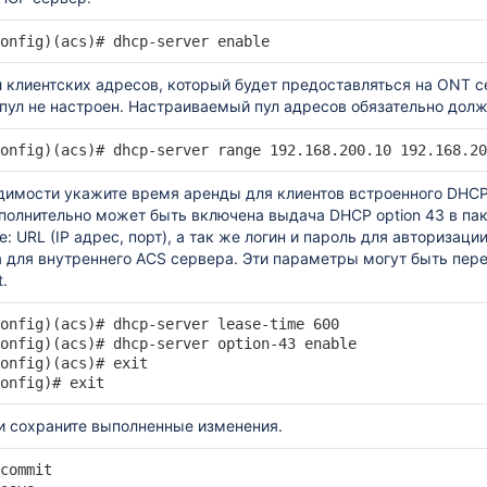
ониторинг
onfig)(acs)# dhcp-server enable
фика на ONT
ения услуг
л клиентских адресов, который будет предоставляться на ONT с
пул не настроен. Настраиваемый пул адресов обязательно долж
T
onfig)(acs)# dhcp-server range 192.168.200.10 192.168.20
тах
димости укажите время аренды для клиентов встроенного DHCP
ополнительно может быть включена выдача DHCP option 43 в па
: URL (IP адрес, порт), а так же логин и пароль для авторизац
 для внутреннего ACS сервера. Эти параметры могут быть пере
.
(сравнение с LTP-X)
rt
onfig)(acs)# dhcp-server lease-time 600

onfig)(acs)# dhcp-server option-43 enable

onfig)(acs)# exit

onfig)# exit
и сохраните выполненные изменения.
t
планировщика обновлений
commit
