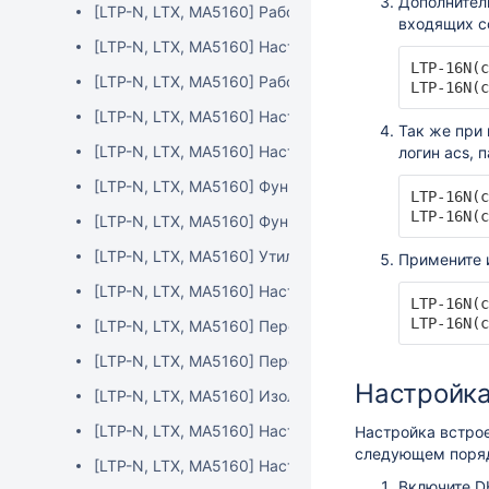
Дополнител
[LTP-N, LTX, MA5160] Работа с MAC таблицей
входящих с
[LTP-N, LTX, MA5160] Настройка сервисных моделе
LTP-16N(c
[LTP-N, LTX, MA5160] Работа с конфигурацией OLT
LTP-16N(c
[LTP-N, LTX, MA5160] Настройка NTP
Так же при
[LTP-N, LTX, MA5160] Настройка VLAN на интерфей
логин acs, 
[LTP-N, LTX, MA5160] Функционал ONT autofind
LTP-16N(c
LTP-16N(c
[LTP-N, LTX, MA5160] Функционал IGMP Report Supp
[LTP-N, LTX, MA5160] Утилизация канала сервисам
Примените 
[LTP-N, LTX, MA5160] Настройка логирования
LTP-16N(c
LTP-16N(c
[LTP-N, LTX, MA5160] Передача трафика между front-
[LTP-N, LTX, MA5160] Передача трафика между pon-p
Настройк
[LTP-N, LTX, MA5160] Изоляция портов
[LTP-N, LTX, MA5160] Настройка VLAN на ONT (OM
Настройка встро
следующем поря
[LTP-N, LTX, MA5160] Настройка RG услуг через O
Включите D