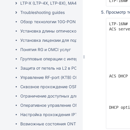
LTP-16N# 
LTP-X (LTP-4X, LTP-8X), MA4000-PX
Просмотр т
Troubleshooting guides
Обзор технологии 10G-PON Eltex
LTP-16N# 
ACS serve
Установка длины оптической линии
         
         
Установка лицензии для подключения сторонних ONT
         
Понятия RG и OMCI услуг
         
         
Групповые операции с интерфейсами в CLI
         
         
Защита от петель на L2 в PON
         
ACS DHCP 
Управление RF-port (КТВ) ONT со стороны OLT
         
Сквозное прохождение OSPF / IPv6 трафика через O
         
         
Ограничение доступных для ONT multicast групп
         
         
Оперативное управление ONT с OLT (перезагрузка, с
DHCP opti
         
Настройка прохождения IPTV multicast между uplink
         
         
Возможные состояния ONT на OLT