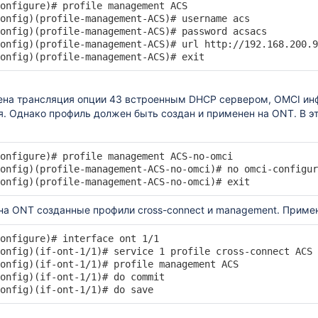
onfigure)# profile management ACS

onfig)(profile-management-ACS)# username acs

onfig)(profile-management-ACS)# password acsacs

onfig)(profile-management-ACS)# url http://192.168.200.9

onfig)(profile-management-ACS)# exit
ена трансляция опции 43 встроенным DHCP сервером, OMCI ин
я. Однако профиль должен быть создан и применен на ONT. В э
onfigure)# profile management ACS-no-omci

onfig)(profile-management-ACS-no-omci)# no omci-configur
onfig)(profile-management-ACS-no-omci)# exit
на ONT созданные профили cross-connect и management. Приме
onfigure)# interface ont 1/1

onfig)(if-ont-1/1)# service 1 profile cross-connect ACS 
onfig)(if-ont-1/1)# profile management ACS

onfig)(if-ont-1/1)# do commit

onfig)(if-ont-1/1)# do save