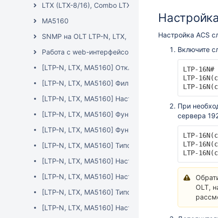
LTX (LTX-8/16), Combo LTX (LTX-8/16C), MA5160 (X
Настройк
MA5160
Настройка ACS с
SNMP на OLT LTP-N, LTX, MA5160
Включите с
Работа с web-интерфейсом OLT LTP-N, LTX
[LTP-N, LTX, MA5160] Отключение постраничного в
LTP-16N# 
LTP-16N(c
[LTP-N, LTX, MA5160] Фильтрация результатов кома
LTP-16N(c
[LTP-N, LTX, MA5160] Настройка management ACL
При необхо
[LTP-N, LTX, MA5160] Функционал mac-table-limit
сервера 192
[LTP-N, LTX, MA5160] Функционал LLDP
LTP-16N(c
LTP-16N(c
[LTP-N, LTX, MA5160] Типовая настройка SFP-ONU
LTP-16N(c
[LTP-N, LTX, MA5160] Настройка AAA
[LTP-N, LTX, MA5160] Настройка параметров mana
Обрати
OLT, 
[LTP-N, LTX, MA5160] Типовая настройка NTU-1
рассм
[LTP-N, LTX, MA5160] Настройка зеркалирования