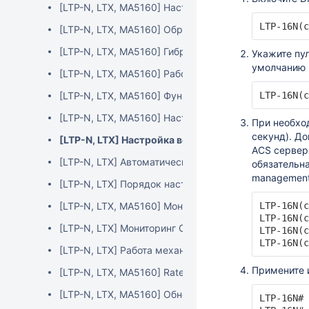
[LTP-N, LTX, MA5160] Настройка IGMP snooping и м
LTP-16N(c
[LTP-N, LTX, MA5160] Обработка IPTV multicast тра
[LTP-N, LTX, MA5160] Гибридная схема предоставл
Укажите пу
умолчанию 
[LTP-N, LTX, MA5160] Работа с L3 интерфейсами OL
[LTP-N, LTX, MA5160] Функционал ACL
LTP-16N(c
[LTP-N, LTX, MA5160] Настройка Q-in-Q на LAN-пор
При необхо
секунд). Д
[LTP-N, LTX] Настройка встроенного ACS сервера
ACS сервере
[LTP-N, LTX] Автоматическая активация ONT
обязательна
management
[LTP-N, LTX] Порядок настройки VLAN и услуг ONT 
[LTP-N, LTX, MA5160] Мониторинг front-port и pon-po
LTP-16N(c
LTP-16N(c
[LTP-N, LTX] Мониторинг ONT
LTP-16N(c
LTP-16N(c
[LTP-N, LTX] Работа механизма DBA
Примените 
[LTP-N, LTX, MA5160] Rate-limit на front-port, pon-por
[LTP-N, LTX, MA5160] Обновление ONT с помощью 
LTP-16N# 