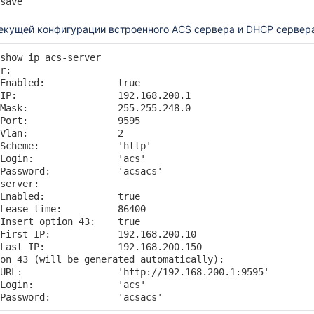
save
екущей конфигурации встроенного ACS сервера и DHCP сервера
show ip acs-server 

r:

Enabled:             true

IP:                  192.168.200.1

Mask:                255.255.248.0

Port:                9595

Vlan:                2

Scheme:              'http'

Login:               'acs'

Password:            'acsacs'

server:

Enabled:             true

NT
Lease time:          86400

Insert option 43:    true

First IP:            192.168.200.10

Last IP:             192.168.200.150

брос, реконфигурация)
on 43 (will be generated automatically):

URL:                 'http://192.168.200.1:9595'

Login:               'acs'

Password:            'acsacs'