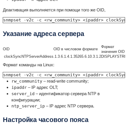
Деактивация выполняется при помощи того же OID,
snmpset -v2c -c <rw_community> <ipaddr> clockSyn
Указание адреса сервера
Формат
OID
OID в числовом формате
значения OID
clockSyncNTPServerAddress
.1.3.6.1.4.1.35265.6.10.3.1.2
DISPLAYSTRI
Формат команды на Linux:
snmpset -v2c -c <rw_community> <ipaddr> clockSyn
rw_community
– read-write community;
ipaddr
– IP адрес OLT;
server_id
– идентификатор сервера NTP в
конфигурации;
ntp_server_ip
– IP адрес NTP сервера.
Настройка часового пояса