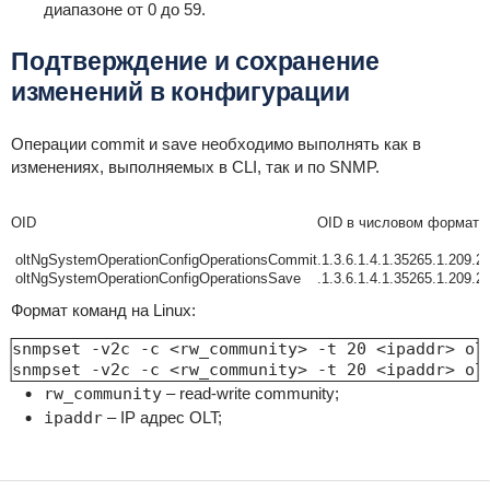
диапазоне от 0 до 59.
Подтверждение и сохранение
изменений в конфигурации
Операции commit и save необходимо выполнять как в
изменениях, выполняемых в CLI, так и по SNMP.
OID
OID в числовом формате
oltNgSystemOperationConfigOperationsCommit
.1.3.6.1.4.1.35265.1.209.2
oltNgSystemOperationConfigOperationsSave
.1.3.6.1.4.1.35265.1.209.2
Формат команд на Linux:
snmpset -v2c -c <rw_community> -t 20 <ipaddr> olt
snmpset -v2c -c <rw_community> -t 20 <ipaddr> ol
rw_community
– read-write community;
ipaddr
– IP адрес OLT;