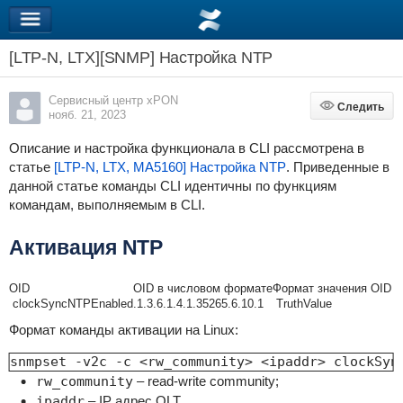
[LTP-N, LTX][SNMP] Настройка NTP
Сервисный центр xPON
Следить
Следить
нояб. 21, 2023
Описание и настройка функционала в CLI рассмотрена в
статье
[LTP-N, LTX, MA5160] Настройка NTP
. Приведенные в
данной статье команды CLI идентичны по функциям
командам, выполняемым в CLI.
Активация NTP
OID
OID в числовом формате
Формат значения OID
clockSyncNTPEnabled
.1.3.6.1.4.1.35265.6.10.1
TruthValue
Формат команды активации на Linux:
snmpset -v2c -c <rw_community> <ipaddr> clockSyn
rw_community
– read-write community;
ipaddr
– IP адрес OLT.