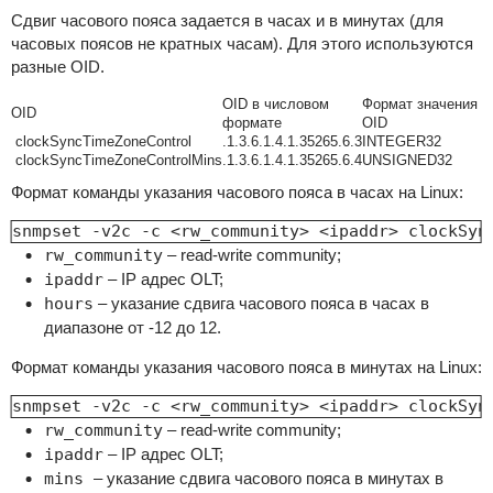
Сдвиг часового пояса задается в часах и в минутах (для
часовых поясов не кратных часам). Для этого используются
разные OID.
OID в числовом
Формат значения
OID
формате
OID
clockSyncTimeZoneControl
.1.3.6.1.4.1.35265.6.3
INTEGER32
clockSyncTimeZoneControlMins
.1.3.6.1.4.1.35265.6.4
UNSIGNED32
Формат команды указания часового пояса в часах на Linux:
snmpset -v2c -c <rw_community> <ipaddr> clockSyn
rw_community
– read-write community;
ipaddr
– IP адрес OLT;
hours
– указание сдвига часового пояса в часах в
диапазоне от -12 до 12.
Формат команды указания часового пояса в минутах на Linux:
snmpset -v2c -c <rw_community> <ipaddr> clockSyn
rw_community
– read-write community;
ipaddr
– IP адрес OLT;
mins
– указание сдвига часового пояса в минутах в