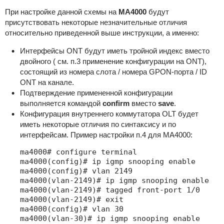
При настройке данной схемы на
MA4000
будут
присутствовать некоторые незначительные отличия
относительно приведенной выше инструкции, а именно:
Интерфейсы ONT будут иметь тройной индекс вместо
двойного ( см. п.3 применение конфигурации на ONT),
состоящий из номера слота / номера GPON-порта / ID
ONT на канале.
Подтверждение примененной конфигурации
выполняется командой
confirm
вместо
save
.
Конфигурация внутреннего коммутатора OLT будет
иметь некоторые отличия по синтаксису и по
интерфейсам. Пример настройки п.4 для MA4000:
ma4000# configure terminal 

ma4000(config)# ip igmp snooping enable

ma4000(config)# vlan 2149

ma4000(vlan-2149)# ip igmp snooping enable

ma4000(vlan-2149)# tagged front-port 1/0

ma4000(vlan-2149)# exit

ma4000(config)# vlan 30

ma4000(vlan-30)# ip igmp snooping enable
