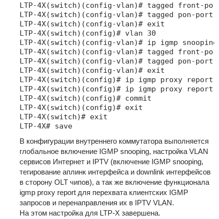
LTP-4X(switch)(config-vlan)# tagged front-port
LTP-4X(switch)(config-vlan)# tagged pon-port 0
LTP-4X(switch)(config-vlan)# exit

LTP-4X(switch)(config)# vlan 30

LTP-4X(switch)(config-vlan)# ip igmp snooping 
LTP-4X(switch)(config-vlan)# tagged front-port
LTP-4X(switch)(config-vlan)# tagged pon-port 0
LTP-4X(switch)(config-vlan)# exit

LTP-4X(switch)(config)# ip igmp proxy report e
LTP-4X(switch)(config)# ip igmp proxy report 
LTP-4X(switch)(config)# commit

LTP-4X(switch)(config)# exit

LTP-4X(switch)# exit

LTP-4X# save
В конфигурации внутреннего коммутатора выполняется
глобальное включение IGMP snooping, настройка VLAN
сервисов Интернет и IPTV (включение IGMP snooping,
тегирование аплинк интерфейса и downlink интерфейсов
в сторону OLT чипов), а так же включение функционала
igmp proxy report для перехвата клиентских IGMP
запросов и перенаправления их в IPTV VLAN.
На этом настройка для LTP-X завершена.