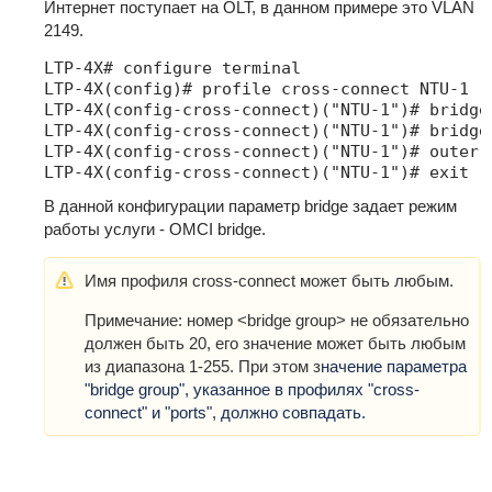
Интернет поступает на OLT, в данном примере это VLAN
2149.
LTP-4X# configure terminal

LTP-4X(config)# profile cross-connect NTU-1

LTP-4X(config-cross-connect)("NTU-1")# bridge

LTP-4X(config-cross-connect)("NTU-1")# bridge 
LTP-4X(config-cross-connect)("NTU-1")# outer v
LTP-4X(config-cross-connect)("NTU-1")# exit
В данной конфигурации параметр bridge задает режим
работы услуги - OMCI bridge.
Имя профиля cross-connect может быть любым.
Примечание: номер <bridge group> не обязательно
должен быть 20, его значение может быть любым
из диапазона 1-255. При этом з
начение параметра
"bridge group", указанное в профилях "cross-
connect" и "ports", должно совпадать.