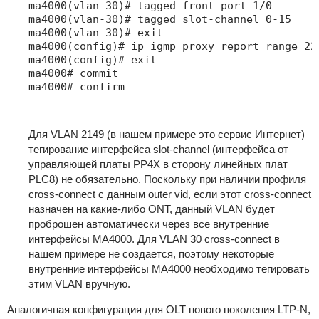
ma4000(vlan-30)# tagged front-port 1/0

ma4000(vlan-30)# tagged slot-channel 0-15

ma4000(vlan-30)# exit

ma4000(config)# ip igmp proxy report range 22
ma4000(config)# exit

ma4000# commit

ma4000# confirm
Для VLAN 2149 (в нашем примере это сервис Интернет)
тегирование интерфейса slot-channel (интерфейса от
управляющей платы PP4X в сторону линейных плат
PLC8) не обязательно. Поскольку при наличии профиля
cross-connect с данным outer vid, если этот cross-connect
назначен на какие-либо ONT, данный VLAN будет
проброшен автоматически через все внутренние
интерфейсы MA4000. Для VLAN 30 cross-connect в
нашем примере не создается, поэтому некоторые
внутренние интерфейсы MA4000 необходимо тегировать
этим VLAN вручную.
Аналогичная конфигурация для OLT нового поколения LTP-N,