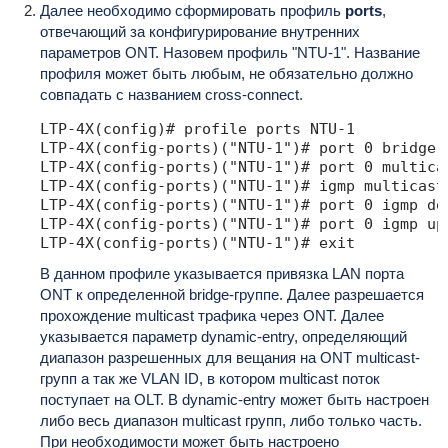
Далее необходимо сформировать профиль
ports
,
отвечающий за конфигурирование внутренних
параметров ONT. Назовем профиль "NTU-1". Название
профиля может быть любым, не обязательно должно
совпадать с названием cross-connect.
LTP-4X(config)# profile ports NTU-1

LTP-4X(config-ports)("NTU-1")# port 0 bridge g
LTP-4X(config-ports)("NTU-1")# port 0 multicas
LTP-4X(config-ports)("NTU-1")# igmp multicast
LTP-4X(config-ports)("NTU-1")# port 0 igmp do
LTP-4X(config-ports)("NTU-1")# port 0 igmp up
В данном профиле указывается привязка LAN порта
ONT к определенной bridge-группе. Далее разрешается
прохождение multicast трафика через ONT. Далее
указывается параметр dynamic-entry, определяющий
диапазон разрешенных для вещания на ONT multicast-
групп а так же VLAN ID, в котором multicast поток
поступает на OLT. В dynamic-entry может быть настроен
либо весь диапазон multicast групп, либо только часть.
При необходимости может быть настроено