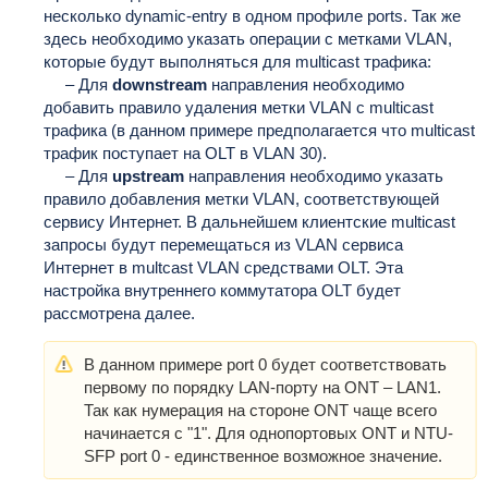
несколько dynamic-entry в одном профиле ports. Так же
здесь необходимо указать операции с метками VLAN,
которые будут выполняться для multicast трафика:
– Для
downstream
направления необходимо
добавить правило удаления метки VLAN с multicast
трафика (в данном примере предполагается что multicast
трафик поступает на OLT в VLAN 30).
– Для
upstream
направления необходимо указать
правило добавления метки VLAN, соответствующей
сервису Интернет. В дальнейшем клиентские multicast
запросы будут перемещаться из VLAN сервиса
Интернет в multcast VLAN средствами OLT. Эта
настройка внутреннего коммутатора OLT будет
рассмотрена далее.
В данном примере port 0 будет соответствовать
первому по порядку LAN-порту на ONT – LAN1.
Так как нумерация на стороне ONT чаще всего
начинается с "1". Для однопортовых ONT и NTU-
SFP port 0 - единственное возможное значение.