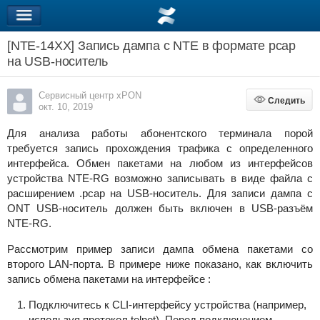
[NTE-14XX] Запись дампа с NTE в формате pcap
на USB-носитель
Сервисный центр xPON
Следить
Следить
окт. 10, 2019
Для анализа работы абонентского терминала порой
требуется запись прохождения трафика с определенного
интерфейса. Обмен пакетами на любом из интерфейсов
устройства NTE-RG возможно записывать в виде файла с
расширением
.pcap
на USB-носитель. Для записи дампа c
ONT USB-носитель должен быть включен в USB-разъём
NTE-RG.
Рассмотрим пример записи дампа обмена пакетами со
второго LAN-порта. В примере ниже показано, как включить
запись обмена пакетами на интерфейсе :
Подключитесь к CLI-интерфейсу устройства (например,
используя протокол telnet). Перед подключением