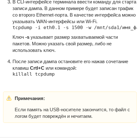
В CLI-интерфейсе терминала ввести команду для старта
записи дампа. В данном примере будет записан трафик
со второго Ethernet-порта. В качестве интерфейса можно
указывать WAN-интерфейсы или Wi-Fi.
tcpdump -i eth0.1 -s 1500 -w /mnt/sda1/имя_фа
Ключ
-s
указывает размер захватываемой части
пакетов. Можно указать свой размер, либо не
использовать ключ.
После записи дампа остановите его нажав сочетание
клавиш
Crtl+C
или командой:
killall tcpdump
Примечания:
Если память на USB-носителе закончится, то файл с
логом будет повреждён и нечитаем.