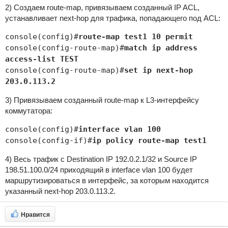
2) Создаем route-map, привязываем созданный IP ACL,
устанавливает next-hop для трафика, попадающего под ACL:
console(config)#
route-map test1 10 permit
console(config-route-map)#
match ip address
access-list TEST
console(config-route-map)#
set ip next-hop
203.0.113.2
3) Привязываем созданный route-map к L3-интерфейсу
коммутатора:
console(config)#
interface vlan 100
console(config-if)#
ip policy route-map test1
4) Весь трафик c Destination IP 192.0.2.1/32 и Source IP
198.51.100.0/24 приходящий в interface vlan 100 будет
маршрутизироваться в интерфейс, за которым находится
указанный next-hop 203.0.113.2.
Нравится