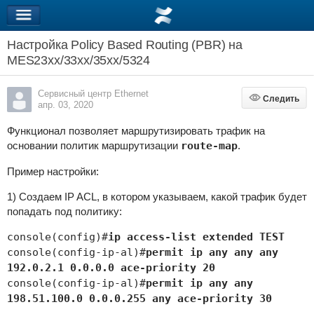
Настройка Policy Based Routing (PBR) на
MES23xx/33xx/35xx/5324
Сервисный центр Ethernet
Следить
Следить
апр. 03, 2020
Функционал позволяет маршрутизировать трафик на
основании политик маршрутизации
route-map
.
Пример настройки:
1) Создаем IP ACL, в котором указываем, какой трафик будет
попадать под политику:
console(config)#
ip access-list extended TEST
console(config-ip-al)#
permit ip any any any
192.0.2.1 0.0.0.0 ace-priority 20
console(config-ip-al)#
permit ip any any
198.51.100.0 0.0.0.255 any ace-priority 30