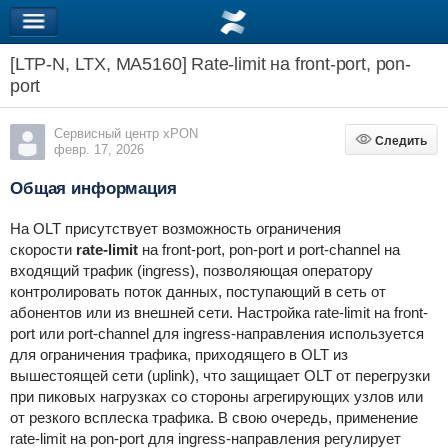
[LTP-N, LTX, MA5160] Rate-limit на front-port, pon-
port
Сервисный центр xPON
Следить
Следить
февр. 17, 2026
Общая информация
На OLT присутствует возможность ограничения
скорости
rate-limit
на front-port, pon-port и port-channel на
входящий трафик (ingress), позволяющая оператору
контролировать поток данных, поступающий в сеть от
абонентов или из внешней сети. Настройка rate-limit на front-
port или port-channel для ingress-направления используется
для ограничения трафика, приходящего в OLT из
вышестоящей сети (uplink), что защищает OLT от перегрузки
при пиковых нагрузках со стороны агрегирующих узлов или
от резкого всплеска трафика. В свою очередь, применение
rate-limit на pon-port для ingress-направления регулирует