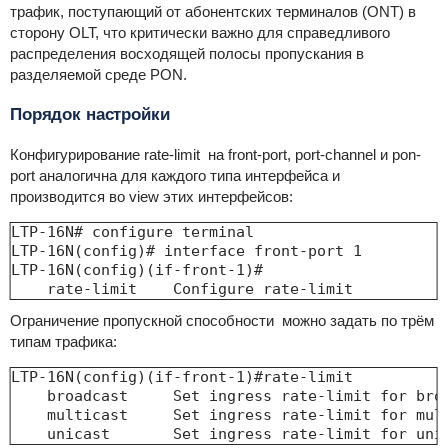
трафик, поступающий от абонентских терминалов (ONT) в
сторону OLT, что критически важно для справедливого
распределения восходящей полосы пропускания в
разделяемой среде PON.
Порядок настройки
Конфигурирование rate-limit на front-port, port-chаnnel и pon-
port аналогична для каждого типа интерфейса и
производится во view этих интерфейсов:
LTP-16N# configure terminal

LTP-16N(config)# interface front-port 1

LTP-16N(config)(if-front-1)#

    rate-limit    Configure rate-limit
Ограничение пропускной способности можно задать по трём
типам трафика:
LTP-16N(config)(if-front-1)#rate-limit

    broadcast     Set ingress rate-limit for broa
    multicast     Set ingress rate-limit for mult
    unicast       Set ingress rate-limit for uni