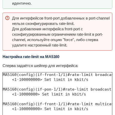
идентично.
Для интерфейсов front-port добавленных в port-channel
нельзя сконфигурировать rate-limit.
Для добавления интерфейса front-port с
сконфигурированным ограничением rate-limit в port-
channel, используйте опцию "force", либо сперва
удалите настроенный rate-limit.
Настройка rate-limit на MA5160
Сперва задаётся шейпер для интерфейсa:
MA5160(config)(if-front-1/1)#rate-limit broadcast
    <1-100000000> Set limit in kbit/s

MA5160(config)(if-pon-1/1)#rate-limit broadcast

    <1-10000000> Set limit in kbit/s

MA5160(config)(if-front-1/1)#rate-limit multicast
    <1-100000000> Set limit in kbit/s
