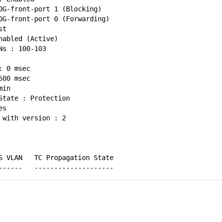
0G-front-port 1 (Blocking)
0G-front-port 0 (Forwarding)
st
nabled (Active)
Ns : 100-103
: 0 msec
500 msec
min
State : Protection
es
 with version : 2
PS VLAN TC Propagation State
------- --------------------