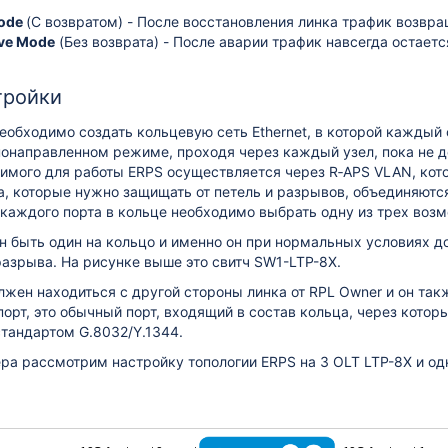
Mode
(С возвратом) - После восстановления линка трафик возвра
ive Mode
(Без возврата) - После аварии трафик навсегда остает
ящей скорости услуг на ONT
тройки
еобходимо создать кольцевую сеть Ethernet, в которой каждый 
онаправленном режиме, проходя через каждый узел, пока не д
имого для работы ERPS осуществляется через R‑APS VLAN, кот
, которые нужно защищать от петель и разрывов, объединяютс
каждого порта в кольце необходимо выбрать одну из трех возм
 быть один на кольцо и именно он при нормальных условиях д
разрыва. На рисунке выше это свитч SW1-LTP-8X.
лжен находиться с другой стороны линка от RPL Owner и он та
орт, это обычный порт, входящий в состав кольца, через котор
стандартом G.8032/Y.1344.
ера рассмотрим настройку топологии ERPS на 3 OLT LTP-8Х и о