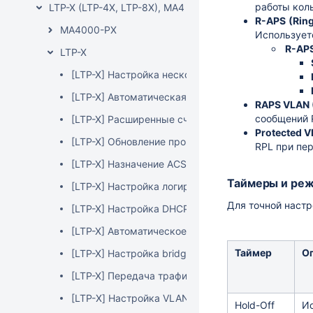
работы коль
LTP-X (LTP-4X, LTP-8X), MA4000-PX
R-APS
(Rin
MA4000-PX
Использует
R-APS
LTP-X
[LTP-X] Настройка нескольких management инте
[LTP-X] Автоматическая активация ONT
RAPS VLAN 
сообщений 
[LTP-X] Расширенные счетчики интерфейсов swit
Protected 
[LTP-X] Обновление программного обеспечения 
RPL при пе
[LTP-X] Назначение ACS профиля на ONT на вст
Таймеры и ре
[LTP-X] Настройка логирования
Для точной наст
[LTP-X] Настройка DHCP broadcast-to-unicast rela
[LTP-X] Автоматическое сохранение конфигураци
Таймер
О
[LTP-X] Настройка bridging
[LTP-X] Передача трафика между соседними ONT
[LTP-Х] Настройка VLAN isolation
Hold-Off
Ис