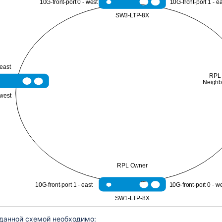
10G-front-port 0 - west
10G-front-port 1 - e
SW3-LTP-8X
NT
брос, реконфигурация)
 east
RPL
Neighb
 west
RPL Owner
10G-front-port 1 - east
10G-front-port 0 - w
SW1-LTP-8X
 данной схемой необходимо: