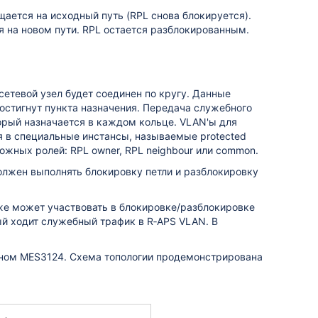
щается на исходный путь (RPL снова блокируется).
ся на новом пути. RPL остается разблокированным.
сетевой узел будет соединен по кругу. Данные
остигнут пункта назначения. Передача служебного
орый назначается в каждом кольце. VLAN'ы для
я в специальные инстансы, называемые protected
ожных ролей: RPL owner, RPL neighbour или common.
олжен выполнять блокировку петли и разблокировку
кже может участвовать в блокировке/разблокировке
ый ходит служебный трафик в R‑APS VLAN. В
дном MES3124.
Схема топологии продемонстрирована