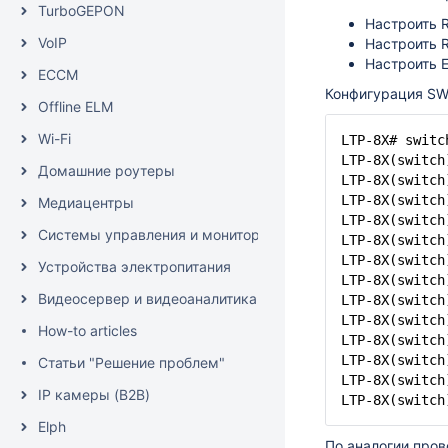
TurboGEPON
Настроить 
VoIP
Настроить 
Настроить 
ECCM
Конфигурация SW
Offline ELM
Wi-Fi
LTP-8X# switc
LTP-8X(switch
Домашние роутеры
LTP-8X(switch
LTP-8X(switch
Медиацентры
LTP-8X(switch
Системы управления и мониторинга
LTP-8X(switch
LTP-8X(switch
Устройства электропитания
LTP-8X(switch
Видеосервер и видеоаналитика (EVI)
LTP-8X(switch
LTP-8X(switch
How-to articles
LTP-8X(switch
LTP-8X(switch
Статьи "Решение проблем"
LTP-8X(switch
IP камеры (B2B)
LTP-8X(switch
Elph
По аналогии про