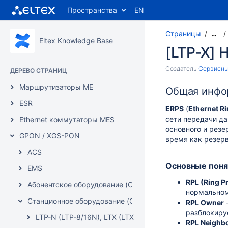
Пространства
EN
Страницы
…
Eltex Knowledge Base
[LTP-X] 
Создатель
Сервисны
ДЕРЕВО СТРАНИЦ
Маршрутизаторы ME
Общая инфо
ESR
ERPS
(
Ethernet Ri
сети передачи да
Ethernet коммутаторы MES
основного и резе
GPON / XGS-PON
время как резерв
ACS
Основные поня
EMS
RPL (Ring Pr
Абонентское оборудование (ONT)
нормальном
Станционное оборудование (OLT)
RPL Owner
-
разблокиру
LTP-N (LTP-8/16N), LTX (LTX-8/16(C)), MA5160
RPL Neighb