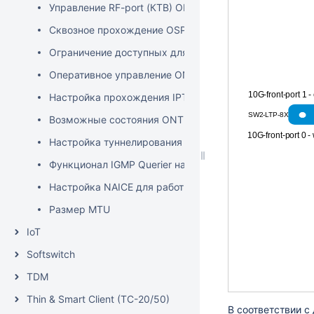
Управление RF-port (КТВ) ONT со стороны OLT
Сквозное прохождение OSPF / IPv6 трафика через O
Ограничение доступных для ONT multicast групп
Оперативное управление ONT с OLT (перезагрузка, с
10G-front-port 1 -
Настройка прохождения IPTV multicast между uplink
SW2-LTP-8X
Возможные состояния ONT на OLT
10G-front-port 0 -
Настройка туннелирования на OLT
Функционал IGMP Querier на OLT
Настройка NAICE для работы с OLT
Размер MTU
IoT
Softswitch
TDM
Thin & Smart Client (TC-20/50)
В соответствии с