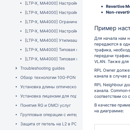
[LTP-X, MA4000] Настройка storm-control для ONT
Revertive 
Non-revert
[LTP-X, MA4000] Настройка ONT через SNMP
[LTP-X, MA4000] Ограничение восходящей и нисход
Пример нас
[LTP-X, MA4000] Настройка LAG
Для начала нам н
[LTP-X, MA4000] Утилизация по сервисам ONT
передаются в одн
[LTP-X, MA4000] Типовая настройка SFP-ONU
трафика, необход
передачи трафика
[LTP-X, MA4000] Типовая настройка NTU-1
VLAN. Также для 
Troubleshooting guides
RPL Owner должен
канала в случае 
Обзор технологии 10G-PON Eltex
RPL Neighbour до
Установка длины оптической линии
канала. Common‑п
Установка лицензии для подключения сторонних ONT
соответствии со 
В качестве прим
Понятия RG и OMCI услуг
на диаграмме:
Групповые операции с интерфейсами в CLI
Защита от петель на L2 в PON