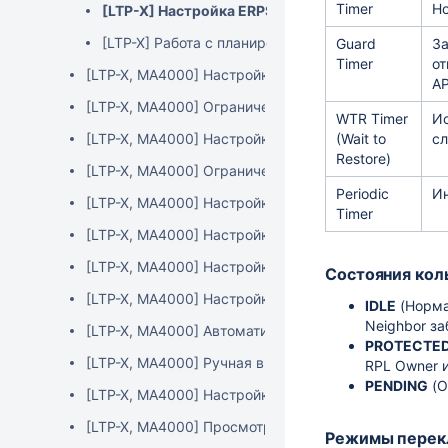
Timer
Ho
[LTP-X] Настройка ERPS
[LTP-X] Работа с планировщиком
Guard
За
Timer
от
[LTP-X, MA4000] Настройка DBA
AP
[LTP-X, MA4000] Ограничение доступа к управлени
WTR Timer
Ис
[LTP-X, MA4000] Настройка автообновления ONT
(Wait to
сл
Restore)
[LTP-X, MA4000] Ограничение количества одноврем
Periodic
Ин
[LTP-X, MA4000] Настройка MAC aging time
Timer
[LTP-X, MA4000] Настройка QoS
[LTP-X, MA4000] Настройка зеркалирования трафи
Состояния кол
[LTP-X, MA4000] Настройка параметров управлени
IDLE
(Норма
Neighbor з
[LTP-X, MA4000] Автоматическая выгрузка конфиг
PROTECTE
[LTP-X, MA4000] Ручная выгрузка конфигурации
RPL Owner 
PENDING
(О
[LTP-X, MA4000] Настройка AAA
[LTP-X, MA4000] Просмотр активных пользовательс
Режимы перек