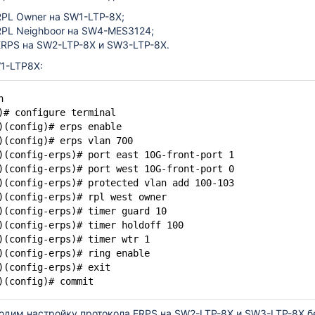
RPL Owner на SW1-LTP-8X;
RPL Neighboor на SW4-MES3124;
ERPS на SW2-LTP-8X и SW3-LTP-8X.
1-LTP8X:
h
)# configure terminal
)(config)# erps enable
)(config)# erps vlan 700
)(config-erps)# port east 10G-front-port 1
)(config-erps)# port west 10G-front-port 0
)(config-erps)# protected vlan add 100-103
)(config-erps)# rpl west owner
)(config-erps)# timer guard 10
)(config-erps)# timer holdoff 100
)(config-erps)# timer wtr 1
)(config-erps)# ring enable
)(config-erps)# exit
)(config)# commit
водим настройку протокола ERPS на SW2-LTP-8X и SW3-LTP-8X 