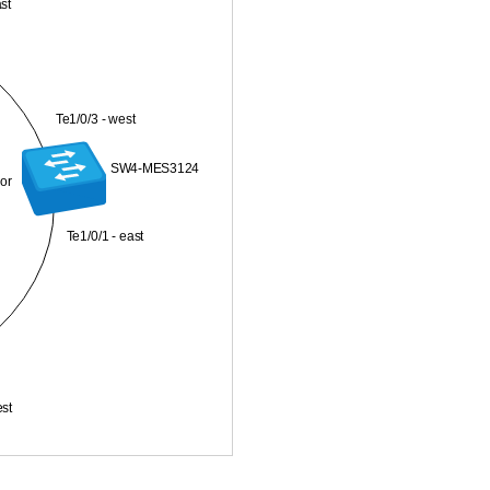
ast
Te1/0/3 - west
SW4-MES3124
or
Te1/0/1 - east
est