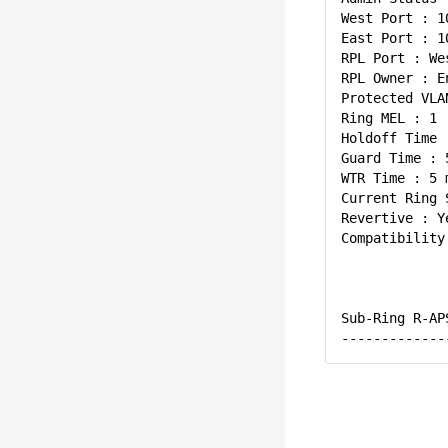
West Port : 1
East Port : 1
RPL Port : We
RPL Owner : E
Protected VLA
Ring MEL : 1
Holdoff Time 
Guard Time : 
WTR Time : 5 
Current Ring 
Revertive : Y
Compatibility
Sub-Ring R-A
------------