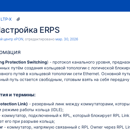
LTP-X
Настройка ERPS
й центр xPON
, отредактировано
мар. 30, 2026
рмация
ng Protection Switching
) - протокол канального уровня, предн
нных путём создания кольцевой топологии с логической блоки
рвного путей в кольцевой топологии сети Ethernet. Основной пу
ный путь остается свободным, готовым взять на себя передачу
тия и термины:
otection Link)
- резервный линк между коммутаторами, которы
 режиме работы кольца (IDLE);
 коммутатор, подключенный к RPL, который блокирует RPL Lin
ет его при разрыве кольца;
or
- коммутатор, напрямую связанный с RPL Owner через RPL Li