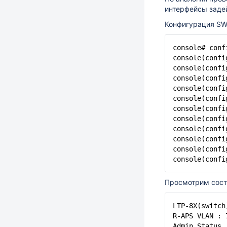
интерфейсы заде
Конфигурация SW
console# conf
console(confi
console(confi
console(confi
console(confi
console(confi
console(confi
console(confi
console(confi
console(confi
console(confi
console(confi
Просмотрим сост
LTP-8X(switc
R-APS VLAN : 
Admin Status 