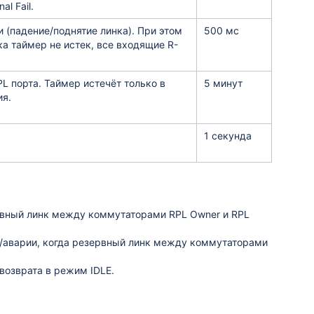
al Fail.
 (падение/поднятие линка). При этом
500 мс
ка таймер не истек, все входящие R-
L порта. Таймер истечёт только в
5 минут
ия.
1 секунда
рвный линк между коммутаторами RPL Owner и RPL
а/аварии, когда резервный линк между коммутаторами
возврата в режим IDLE.