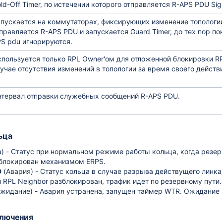
ld-Off Timer, по истечении которого отправляется R-APS PDU Sign
пускается на коммутаторах, фиксирующих изменение топологии
правляется R-APS PDU и запускается Guard Timer, до тех пор по
S pdu игнорируются.
ю OLT
пользуется только RPL Owner'ом для отложенной блокировки RP
учае отсутствия изменений в топологии за время своего действ
енных сессий CLI
тервал отправки служебных сообщений R-APS PDU.
ка
ьца
я
) - С
татус при нормальном режиме работы кольца, когда резе
аблокирован механизмом ERPS.
урации
D
(Авария) - С
татус кольца в случае разрыва действущего линк
и RPL Neighbor разблокирован,
трафик идет по резервному пути.
жидание) - Авария устранена, запущен таймер WTR. Ожидание 
ких PPPoE и DHCP сессий
лючения