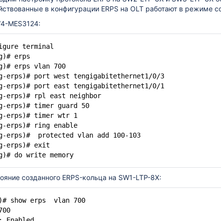
йствованные в конфигурации ERPS на OLT работают в режиме 
4-MES3124:
igure terminal
g)# erps
g)# erps vlan 700
g-erps)# port west tengigabitethernet1/0/3
g-erps)# port east tengigabitethernet1/0/1
g-erps)# rpl east neighbor
g-erps)# timer guard 50
g-erps)# timer wtr 1
g-erps)# ring enable
g-erps)# protected vlan add 100-103
g-erps)# exit
g)# do write memory
ояние созданного ERPS-кольца на SW1-LTP-8X:
h)# show erps vlan 700
700
: Enabled