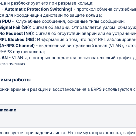
ца и разблокирует его при разрыве кольца;
g - Automatic Protection Switching)
- протокол обмена служебным
ся для координации действий по защите кольца;
 PDU -
Служебные сообщения, основные типы сообщений
:
Signal Fail (SF):
Сигнал об аварии. Отправляется узлом, обнару
рфейсов
No Request (NR):
Сигнал об отсутствии аварии или ее устранении
RPL Blocked (RB):
Информация о том, что порт RPL заблокирован
(A-RPS Channel)
- выделенный виртуальный канал (VLAN), кот
R-APS внутри кольца;
ch (SNMP)
VLAN
- VLANы, в которых передается пользовательский трафик 
OLT
реключениях
роенном ACS по SNMP
жимы работы
ройки времени реакции и восстановления в ERPS используются
y
и
писание
 на одном дереве
пользуется при падении линка. На коммутаторах кольца, зафи