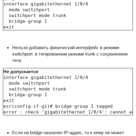
interface gigabitethernet 1/0/4

  mode switchport

  switchport mode trunk

  bridge-group 1

exit
Нельзя добавить физический интерфейс в режиме
switchport в тегированном режиме trunk с сохранением
тега:
Не допускается
interface gigabitethernet 1/0/4

  mode switchport

  switchport mode trunk

  bridge-group 1

exit

esr(config-if-gi)# bridge-group 1 tagged 

error - check 'gigabitethernet 1/0/4': cannot ad
Если на bridge назначен IP-адрес, то к нему не может