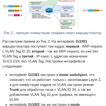
Рис.2 - принцип коммутации трафика через маршрутизатор.
Рассмотрим пример из Рис.2. На интерфейс
Gi1/0/1
маршрутизатора поступает три кадра:
первый
- ARP-request
с VLAN Tag ID 20,
второй
- так же ARP-request, но уже без
VLAN Tag и
третий
- IP-пакет с адресом назначения
10.0.0.1/24, без VLAN Tag. Настройки интерфейсов
следующие:
интерфейс
Gi1/0/1
настроен в
mode switchport
, что
означает, что он работает только с заголовками Layer 2,
а для коммутации кадров по VLAN настроен режим
Trunk
для обработки тегов с VLAN ID 20, а так же
добавление VLAN Tag 10 для трафика, не имеющего
VLAN
интерфейс
Gi1/0/2
так же настроен в
mode