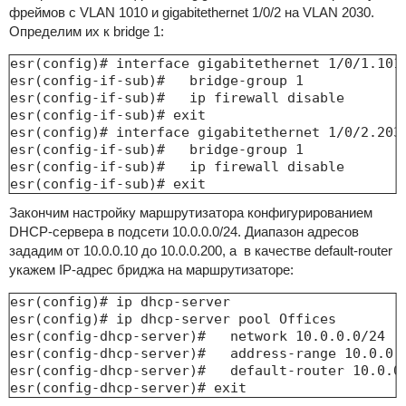
фреймов с VLAN 1010 и gigabitethernet 1/0/2 на VLAN 2030.
Определим их к bridge 1:
esr(config)# interface gigabitethernet 1/0/1.1010
esr(config-if-sub)#   bridge-group 1

esr(config-if-sub)#   ip firewall disable

esr(config-if-sub)# exit

esr(config)# interface gigabitethernet 1/0/2.2030
esr(config-if-sub)#   bridge-group 1

esr(config-if-sub)#   ip firewall disable

esr(config-if-sub)# exit
Закончим настройку маршрутизатора конфигурированием
DHCP-сервера в подсети 10.0.0.0/24. Диапазон адресов
зададим от 10.0.0.10 до 10.0.0.200, а в качестве default-router
укажем IP-адрес бриджа на маршрутизаторе:
esr(config)# ip dhcp-server

esr(config)# ip dhcp-server pool Offices

esr(config-dhcp-server)#   network 10.0.0.0/24

esr(config-dhcp-server)#   address-range 10.0.0.1
esr(config-dhcp-server)#   default-router 10.0.0.
esr(config-dhcp-server)# exit