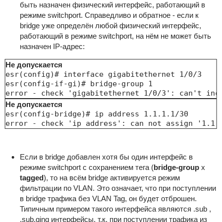
быть назначен физический интерфейс, работающий в
режиме switchport. Справедливо и обратное - если к
bridge уже определён любой физический интерфейс,
работающий в режиме switchport, на нём не может быть
назначен IP-адрес:
Не допускается
esr(config)# interface gigabitethernet 1/0/3

esr(config-if-gi)# bridge-group 1

error - check 'gigabitethernet 1/0/3': can't inc
Не допускается
esr(config-bridge)# ip address 1.1.1.1/30

Если в bridge добавлен хотя бы один интерфейс в
режиме switchport с сохранением тега (
bridge-group
x
tagged
), то на всём bridge активируется режим
фильтрации по VLAN. Это означает, что при поступлении
в bridge трафика без VLAN Tag, он будет отброшен.
Типичным примером такого интерфейса являются .sub ,
.sub.qinq интерфейсы, т.к. при поступлении трафика из