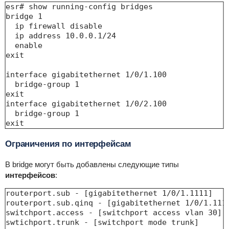
esr# show running-config bridges 

bridge 1

  ip firewall disable

  ip address 10.0.0.1/24

  enable

exit

interface gigabitethernet 1/0/1.100

  bridge-group 1

exit

interface gigabitethernet 1/0/2.100

  bridge-group 1

exit
Ограничения по интерфейсам
В bridge могут быть добавлены следующие типы
интерфейсов
:
routerport.sub - [gigabitethernet 1/0/1.1111]

routerport.sub.qinq - [gigabitethernet 1/0/1.1111
switchport.access - [switchport access vlan 30]

swtichport.trunk - [switchport mode trunk]
