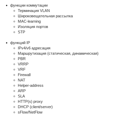
функции коммутации
Терминация VLAN
Широковещательная рассылка
MAC-learning
Изоляция портов
STP
функций IP
IPv4/v6 адресация
Маршрутизация (статическая, динамическая)
PBR
VRRP
VRF
Firewall
NAT
Helper-address
ARP
SLA
HTTP(s) proxy
DHCP (client/server)
sFlow/NetFlow