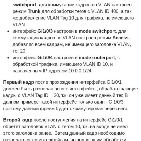
switchport
, для коммутации кадров по VLAN настроен
режим
Trunk
для обработки тегов с VLAN ID 400, а так
же добавление VLAN Tag 10 для трафика, не имеющего
VLAN
интерфейс
Gi1/0/3
настроен в
mode switchport
, для
коммутации кадров по VLAN настроен режим
Access
,
добавляя всем кадрам, не имеющего заголовка VLAN,
тег 20
интерфейс
Gi1/0/4
настроен в
mode routerport
, с
обработкой трафика, имеющего VLAN ID 10, и
назначенным IP-адресом 10.0.0.1/24
Первый кадр
после прохождения интерфейса Gi1/0/1
должен быть разослан во все интерфейсы, обрабатывающие
кадры с VLAN Tag ID = 20, т.к. он уже имеет данный тег. В
данном примере такой интерфейс только один - Gi1/0/3,
поэтому данный фрейм будет скоммутирован через него.
Второй кадр
после поступления на интерфейс Gi1/0/1
обретёт заголовок VLAN с тегом 10, т.к. на входе не имел
этого заголовка ранее. Затем данный кадр необходимо
разослать всем интерфейсам, выполняющим обработку