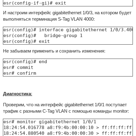
esr(config-if-gi)# exit
И настроим интерфейс gigabitethernet 1/0/3, на котором будет
выполняться терминация S-Tag VLAN 4000:
esr(config)# interface gigabitethernet 1/0/3.4000
esr(config)#   bridge-group 1

esr(config)# exit
Не забываем применить и сохранить изменения:
esr(config)# end

esr# commit 

esr# confirm
Диагностика
:
Проверим, что на интерфейс gigabitethernet 1/0/1 поступает
трафик с разными C-Tag VLAN с помощью команды monitor:
esr# monitor gigabitethernet 1/0/1

18:24:54.016778 a8:f9:4b:00:00:10 > ff:ff:ff:ff:
18:24:54.880540 a8:f9:4b:00:00:30 > ff:ff:ff:ff: