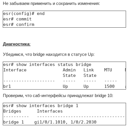
Не забываем применить и сохранить изменения:
esr(config)# end

esr# commit 

esr# confirm
Диагностика
:
Убедимся, что bridge находится в статусе Up:
esr# show interfaces status bridge 

Interface              Admin   Link    MTU     MA
                       State   State             
--------------------   -----   -----   -----   --
br1                    Up      Up      1500    a
Проверим, что саб-интерфейсы принадлежат bridge 10:
esr# show interfaces bridge 1

Bridges      Interfaces                          
----------   ------------------------------------
bridge 1    gi1/0/1.1010, 1/0/2.2030