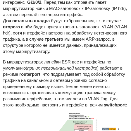
интерфейс
Gi1/0/2
. Перед тем как отправить пакет
маршрутизатор новый МАС-заголовок к IP-заголовку (IP hdr),
а затем перешлёт его через интерфейс.
Два
остальных кадра
будут отброшены им, т.к. в случае
второго
в нём будет присутствовать заголовок VLAN (VLAN
hdr), хотя интерфейс настроен на обработку нетегированного
трафика, а в случае
третьего
мы имеем ARP-запрос, в
структуре которого не имеется данных, принадлежащих
этому маршрутизатору.
В маршрутизаторах линейки ESR все интерфейсы по
умолчанию(
при их первоначальной настройке
) работают в
режиме
routerport
, что подразумевает под собой обработку
трафика на канальном и сетевом уровнях согласно
приведённому примеру выше. Тем не менее имеется
возможность организовать коммутацию трафика между
разными интерфейсами, в том числе и по VLAN Tag. Для
этого необходимо настроить интерфейс в режим
switchport
: