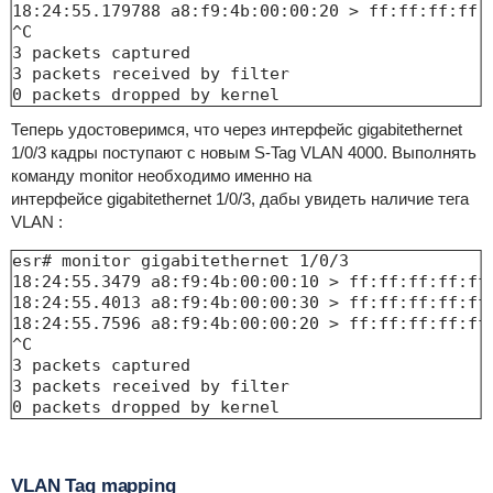
18:24:55.179788 a8:f9:4b:00:00:20 > ff:ff:ff:ff:
^C

3 packets captured

3 packets received by filter

0 packets dropped by kernel
Теперь удостоверимся, что через интерфейс gigabitethernet
1/0/3 кадры поступают с новым S-Tag VLAN 4000. Выполнять
команду monitor необходимо именно на
интерфейсе gigabitethernet 1/0/3, дабы увидеть наличие тега
VLAN :
esr# monitor gigabitethernet 1/0/3

18:24:55.3479 a8:f9:4b:00:00:10 > ff:ff:ff:ff:ff
18:24:55.4013 a8:f9:4b:00:00:30 > ff:ff:ff:ff:ff
18:24:55.7596 a8:f9:4b:00:00:20 > ff:ff:ff:ff:ff
^C

3 packets captured

3 packets received by filter

0 packets dropped by kernel
VLAN Tag mapping