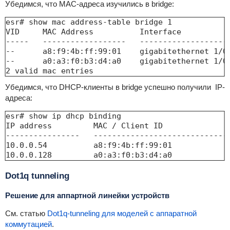
Убедимся, что MAC-адреса изучились в bridge:
esr# show mac address-table bridge 1

VID     MAC Address          Interface           
-----   ------------------   --------------------
--      a8:f9:4b:ff:99:01    gigabitethernet 1/0/
--      a0:a3:f0:b3:d4:a0    gigabitethernet 1/0/
2 valid mac entries
Убедимся, что DHCP-клиенты в bridge успешно получили IP-
адреса:
esr# show ip dhcp binding 

IP address         MAC / Client ID              
----------------   -----------------------------
10.0.0.54          a8:f9:4b:ff:99:01            
10.0.0.128         a0:a3:f0:b3:d4:a0            
Dot1q tunneling
Решение для аппартной линейки устройств
См. статью
Dot1q-tunneling для моделей с аппаратной
коммутацией
.