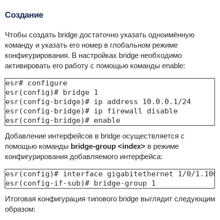
Создание
Чтобы создать bridge достаточно указать одноимённую
команду и указать его номер в глобальном режиме
конфигурирования. В настройках bridge необходимо
активировать его работу с помощью команды enable:
esr# configure 

esr(config)# bridge 1

esr(config-bridge)# ip address 10.0.0.1/24

esr(config-bridge)# ip firewall disable 

esr(config-bridge)# enable
Добавление интерфейсов в bridge осуществляется с
помощью команды
bridge-group <index>
в режиме
конфигурирования добавляемого интерфейса:
esr(config)# interface gigabitethernet 1/0/1.100

esr(config-if-sub)# bridge-group 1
Итоговая конфигурация типового bridge выглядит следующим
образом: