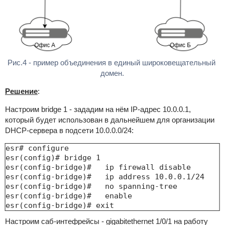
Рис.4 - пример объединения в единый широковещательный 
домен.
Решение
:
Настроим bridge 1 - зададим на нём IP-адрес 10.0.0.1,
который будет использован в дальнейшем для организации
DHCP-сервера в подсети 10.0.0.0/24:
esr# configure

esr(config)# bridge 1

esr(config-bridge)#   ip firewall disable

esr(config-bridge)#   ip address 10.0.0.1/24

esr(config-bridge)#   no spanning-tree

esr(config-bridge)#   enable

esr(config-bridge)# exit
Настроим саб-интефрейсы - gigabitethernet 1/0/1 на работу