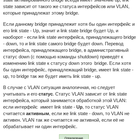
state зависит от такого же статуса интерфейсов или VLAN,
которые принадлежат этому bridge.
Если данному bridge принадлежит хотя бы один интерфейс и
его link state - Up, значит и link state bridge будет Up, и
наоборот - если link state интерфейса, принадлежащего bridge
- down, то и link state самого bridge будет down. Перевод
интерфейса, принадлежащего bridge, в административный
статус down (с помощью команды shutdown) приведёт к
изменению link state к статусу down этого bridge. Если хотя
бы один интерфейс, принадлежащий bridge, имеет link state -
up, то bridge так же будет иметь link state - up.
В случае с VLAN ситуация аналогичная, но следует
учитывать и его
статус
. Статус VLAN зависит от link state
интерфейса, который занимается обработкой этой VLAN:
если интерфейс имеет link state -
Up
, то статус VLAN
считается
активным
, если же link state - down, то VLAN не
активен. VLAN так же считается не активной, если её не
обрабатывает ни один интерфейс.