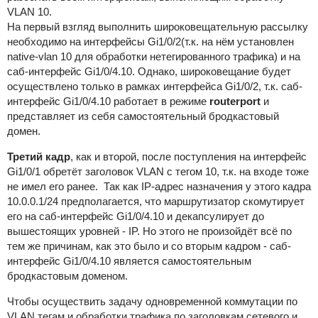
VLAN 10.
На первый взгляд выполнить широковещательную рассылку
необходимо на интерфейсы Gi1/0/2(т.к. на нём установлен
native-vlan 10 для обработки нетегированного трафика) и на
саб-интерфейс Gi1/0/4.10. Однако, широковещание будет
осуществлено только в рамках интерфейса Gi1/0/2, т.к. саб-
интерфейс Gi1/0/4.10 работает в режиме
routerport
и
представляет из себя самостоятельный бродкастовый
домен.
Третий кадр
, как и второй, после поступления на интерфейс
Gi1/0/1 обретёт заголовок VLAN с тегом 10, т.к. на входе тоже
не имел его ранее. Так как IP-адрес назначения у этого кадра
10.0.0.1/24 предполагается, что маршрутизатор скомутирует
его на саб-интерфейс Gi1/0/4.10 и декапсулирует до
вышестоящих уровней - IP. Но этого не произойдёт всё по
тем же причинам, как это было и со вторым кадром - саб-
интерфейс Gi1/0/4.10 является самостоятельным
бродкастовым доменом.
Чтобы осуществить задачу одновременной коммутации по
VLAN тегам и обработки трафика по заголовкам сетевого и