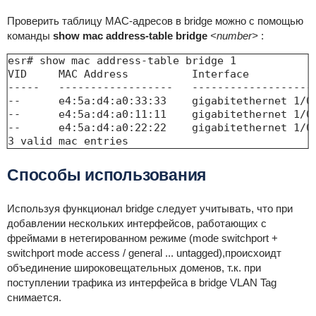
Проверить таблицу MAC-адресов в bridge можно с помощью
команды
show mac address-table bridge
<number>
:
esr# show mac address-table bridge 1            
VID     MAC Address          Interface          
-----   ------------------   -------------------
--      e4:5a:d4:a0:33:33    gigabitethernet 1/0
--      e4:5a:d4:a0:11:11    gigabitethernet 1/0
--      e4:5a:d4:a0:22:22    gigabitethernet 1/0
3 valid mac entries
Способы
использования
Используя функционал bridge следует учитывать, что при
добавлении нескольких интерфейсов, работающих с
фреймами в нетегированном режиме (mode switchport +
switchport mode access / general ... untagged),происхоидт
объединение широковещательных доменов, т.к. при
поступлении трафика из интерфейса в bridge VLAN Tag
снимается.