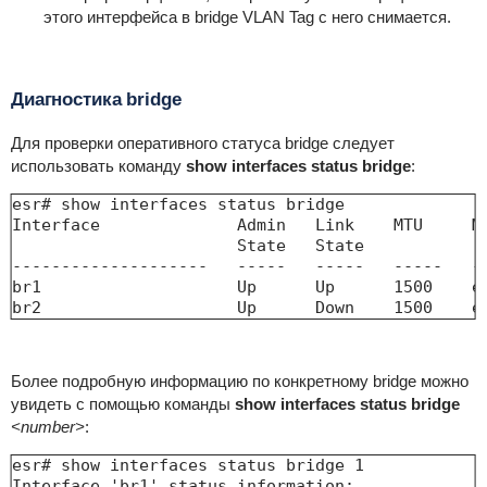
этого интерфейса в bridge VLAN Tag с него снимается.
Диагностика bridge
Для проверки оперативного статуса bridge следует
использовать команду
show interfaces status bridge
:
esr# show interfaces status bridge 

Interface              Admin   Link    MTU     MA
                       State   State             
--------------------   -----   -----   -----   --
br1                    Up      Up      1500    e4
br2                    Up      Down    1500    e
Более подробную информацию по конкретному bridge можно
увидеть с помощью команды
show interfaces status bridge
<number>
:
esr# show interfaces status bridge 1

Interface 'br1' status information:
