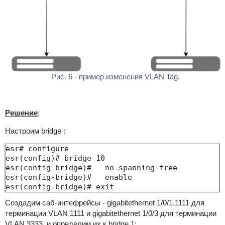
Рис. 6 - пример изменения VLAN Tag.
Решение
:
Настроим bridge :
esr# configure

esr(config)# bridge 10

esr(config-bridge)#   no spanning-tree

esr(config-bridge)#   enable

esr(config-bridge)# exit
Создадим саб-интефрейсы - gigabitethernet 1/0/1.1111 для
терминации VLAN 1111 и gigabitethernet 1/0/3 для терминации
VLAN 3333, и определим их к bridge 1: