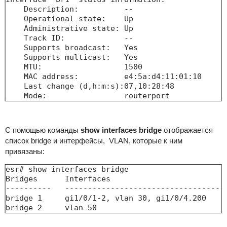
    Description:          --

    Operational state:    Up

    Administrative state: Up

    Track ID:             --

    Supports broadcast:   Yes

    Supports multicast:   Yes

    MTU:                  1500

    MAC address:          e4:5a:d4:11:01:10

    Last change (d,h:m:s):07,10:28:48

    Mode:                 routerport
С помощью команды
show interfaces bridge
отображается
список bridge и интерфейсы, VLAN, которые к ним
привязаны:
esr# show interfaces bridge 

Bridges      Interfaces                          
----------   ------------------------------------
bridge 1     gi1/0/1-2, vlan 30, gi1/0/4.200     
bridge 2     vlan 50 