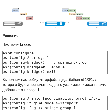
Решение
:
Настроим bridge:
esr# configure

esr(config)# bridge 1

esr(config-bridge)#   no spanning-tree

esr(config-bridge)#   enable

esr(config-bridge)# exit
Выполним настройку интерфейса gigabitethernet 1/0/1, с
которого будем принимать кадры с уже имеющимися тегами,
добавив его к bridge 1:
esr(config)# interface gigabitethernet 1/0/1

esr(config-if-gi)# mode switchport

esr(config-if-gi)# bridge-group 1
