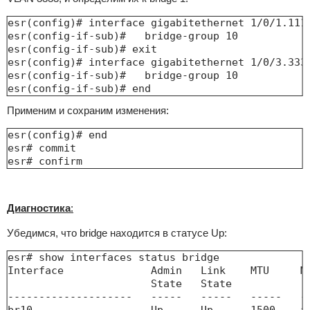
esr(config)# interface gigabitethernet 1/0/1.1111
esr(config-if-sub)#   bridge-group 10

esr(config-if-sub)# exit

esr(config)# interface gigabitethernet 1/0/3.3333
esr(config-if-sub)#   bridge-group 10

esr(config-if-sub)# end
Применим и сохраним изменения:
esr(config)# end

esr# commit 

esr# confirm
Диагностика
:
Убедимся, что bridge находится в статусе Up:
esr# show interfaces status bridge 

Interface              Admin   Link    MTU     MA
                       State   State             
--------------------   -----   -----   -----   --