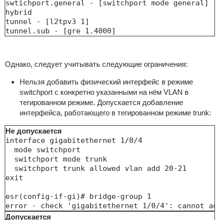
swtichport.general - [switchport mode general]

hybrid

tunnel - [l2tpv3 1]

tunnel.sub - [gre 1.4000]
Однако, следует учитывать следующие ограничения:
Нельзя добавить физический интерфейс в режиме
switchport с конкретно указанными на нём VLAN в
тегированном режиме. Допускается добавление
интерфейса, работающего в тегированном режиме trunk:
Не допускается
interface gigabitethernet 1/0/4

  mode switchport

  switchport mode trunk

  switchport trunk allowed vlan add 20-21

exit

esr(config-if-gi)# bridge-group 1

error - check 'gigabitethernet 1/0/4': cannot ad
Допускается