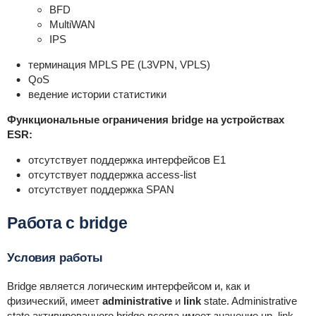
BFD
MultiWAN
IPS
терминация MPLS PE (L3VPN, VPLS)
QoS
ведение истории статистики
Функциональные ограничения bridge на устройствах
ESR:
отсутствует поддержка интерфейсов Е1
отсутствует поддержка access-list
отсутствует поддержка SPAN
Работа с bridge
Условия работы
Bridge является логическим интерфейсом и, как и
физический, имеет
administrative
и
link
state. Administrative
state активированного bridge всегда имеет значение up, link