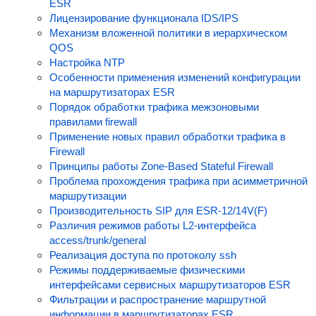
ESR
Лицензирование функционала IDS/IPS
Механизм вложенной политики в иерархическом
QOS
Настройка NTP
Особенности применения изменений конфигурации
на маршрутизаторах ESR
Порядок обработки трафика межзоновыми
правилами firewall
Применение новых правил обработки трафика в
Firewall
Принципы работы Zone-Based Stateful Firewall
Проблема прохождения трафика при асимметричной
маршрутизации
Производительность SIP для ESR-12/14V(F)
Различия режимов работы L2-интерфейса
access/trunk/general
Реализация доступа по протоколу ssh
Режимы поддерживаемые физическими
интерфейсами сервисных маршрутизаторов ESR
Фильтрации и распространение маршрутной
информации в маршрутизаторах ESR