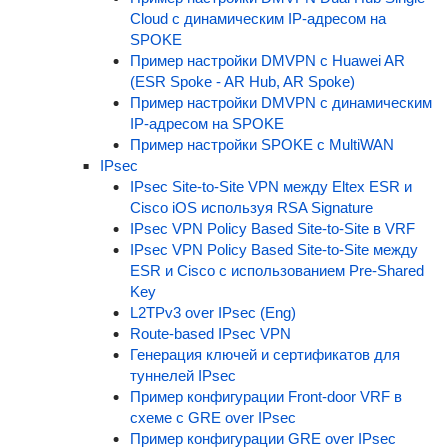
Cloud с динамическим IP-адресом на
SPOKE
Пример настройки DMVPN с Huawei AR
(ESR Spoke - AR Hub, AR Spoke)
Пример настройки DMVPN с динамическим
IP-адресом на SPOKE
Пример настройки SPOKE c MultiWAN
IPsec
IPsec Site-to-Site VPN между Eltex ESR и
Cisco iOS используя RSA Signature
IPsec VPN Policy Based Site-to-Site в VRF
IPsec VPN Policy Based Site-to-Site между
ESR и Cisco с использованием Pre-Shared
Key
L2TPv3 over IPsec (Eng)
Route-based IPsec VPN
Генерация ключей и сертификатов для
туннелей IPsec
Пример конфигурации Front-door VRF в
схеме с GRE over IPsec
Пример конфигурации GRE over IPsec