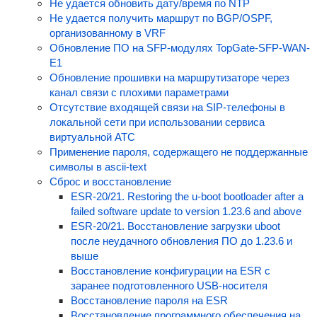
Не удается обновить дату/время по NTP
Не удается получить маршрут по BGP/OSPF,
организованному в VRF
Обновление ПО на SFP-модулях TopGate-SFP-WAN-
E1
Обновление прошивки на маршрутизаторе через
канал связи с плохими параметрами
Отсутствие входящей связи на SIP-телефоны в
локальной сети при использовании сервиса
виртуальной АТС
Применение пароля, содержащего не поддержанные
символы в ascii-text
Сброс и восстановление
ESR-20/21. Restoring the u-boot bootloader after a
failed software update to version 1.23.6 and above
ESR-20/21. Восстановление загрузки uboot
после неудачного обновления ПО до 1.23.6 и
выше
Восстановление конфигурации на ESR с
заранее подготовленного USB-носителя
Восстановление пароля на ESR
Восстановление программного обеспечения на