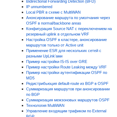
Bidirectional Forwarding Detection (BFD)
IP unnumbered
Local PBR в схеме с MultiWAN
Анонсирование маршрута по умолчания через
OSPF в normal/backbone areas
Конфигурация Source NAT с переключением на
резервный uplink в отдельном VRF
Настройка OSPF в кластере, анонсирование
маршрутов только от Active unit
Применение ESR для нескольких сетей с
разными UpLink'ами
Пример настройки IS-IS over GRE
Пример настройки Route Leaking между VRF
Пример настройки аутентификации OSPF по
MD5
Редистрибьюция default-route из BGP в OSPF
Суммаризация маршрутов при анонсировании
по BGP
Суммаризация межзоновых маршрутов OSPF
Технология MultiWAN
Управление входящим трафиком по External
BGP