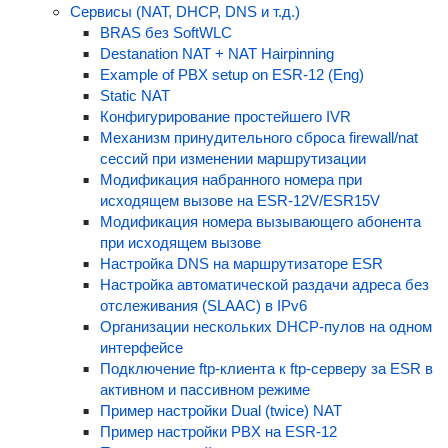
Сервисы (NAT, DHCP, DNS и т.д.)
BRAS без SoftWLC
Destanation NAT + NAT Hairpinning
Example of PBX setup on ESR-12 (Eng)
Static NAT
Конфигурирование простейшего IVR
Механизм принудительного сброса firewall/nat
сессий при изменении маршрутизации
Модификация набранного номера при
исходящем вызове на ESR-12V/ESR15V
Модификация номера вызывающего абонента
при исходящем вызове
Настройка DNS на маршрутизаторе ESR
Настройка автоматической раздачи адреса без
отслеживания (SLAAC) в IPv6
Организации нескольких DHCP-пулов на одном
интерфейсе
Подключение ftp-клиента к ftp-серверу за ESR в
активном и пассивном режиме
Пример настройки Dual (twice) NAT
Пример настройки PBX на ESR-12