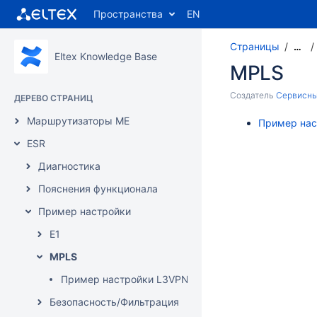
Пространства
EN
Страницы
…
Eltex Knowledge Base
MPLS
Создатель
Сервисный
ДЕРЕВО СТРАНИЦ
Маршрутизаторы ME
Пример нас
ESR
Диагностика
Пояснения функционала
Пример настройки
E1
MPLS
Пример настройки L3VPN между ESR и Cisco
Безопасность/Фильтрация