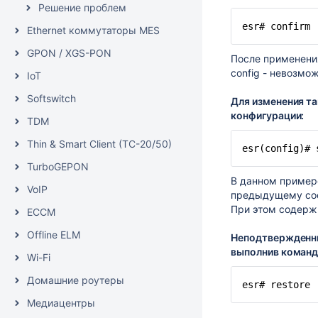
Решение проблем
esr# confirm
Ethernet коммутаторы MES
GPON / XGS-PON
После применени
config - невозмо
IoT
Softswitch
Для изменения т
конфигурации:
TDM
Thin & Smart Client (TC-20/50)
esr(config)# 
TurboGEPON
В данном примере
VoIP
предыдущему со
При этом содержи
ECCM
Offline ELM
Неподтвержденны
выполнив команд
Wi-Fi
Домашние роутеры
esr# restore
Медиацентры