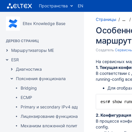
Пространства
EN
Страницы
…
Eltex Knowledge Base
Особенн
маршрут
ДЕРЕВО СТРАНИЦ
Маршрутизаторы ME
Создатель
Сервисный
ESR
На сервисных ма
1. Текущая конфи
Диагностика
В соответствии с
Пояснения функционала
running-config в
Bridging
Для отобра
ECMP
esr# show run
Primary и secondary IPv4 адреса на интерфейсах ESR
2. Конфигурация 
Лицензирование функционала IDS/IPS
В процессе конфи
Механизм вложенной политики в иерархическом QOS
config.