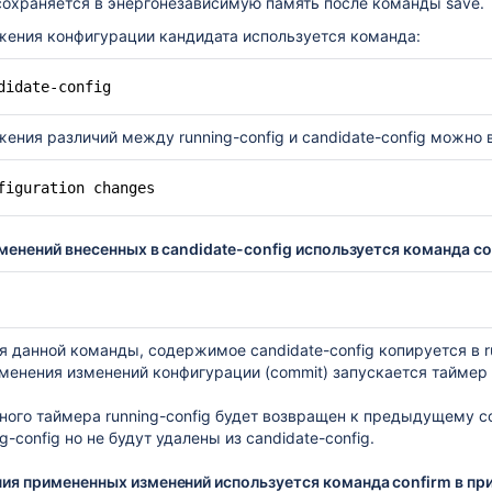
 сохраняется в энергонезависимую память после команды save.​
жения конфигурации кандидата используется команда:​
на маршрутизаторах ESR
irewall
didate-config​
ll
ения различий между running-config​ и candidate-config​ можно
 маршрутизации
figuration changes
менений внесенных в candidate-config используется команда 
/general
и сервисных маршрутизаторов ESR
 данной команды, содержимое candidate-config копируется в ru
ции в маршрутизаторах ESR
именения изменений конфигурации (commit) запускается таймер
иксов
ного таймера running-config будет возвращен к предыдущему с
торы ESR
g-config но не будут удалены из candidate-config.​
ия примененных изменений используется команда confirm в п