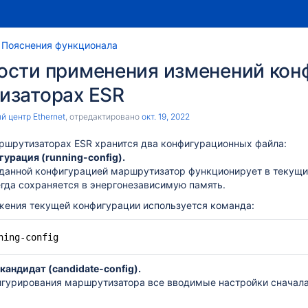
Пояснения функционала
ости применения изменений кон
изаторах ESR
 центр Ethernet
, отредактировано
окт. 19, 2022
ршрутизаторах ESR хранится два конфигурационных файла:​
гурация (running-config).​
 данной конфигурацией маршрутизатор функционирует в текущи
сегда сохраняется в энергонезависимую память.​
жения текущей конфигурации используется команда:​
ning-config​
кандидат (candidate-config).​
гурирования маршрутизатора все вводимые настройки сначала по