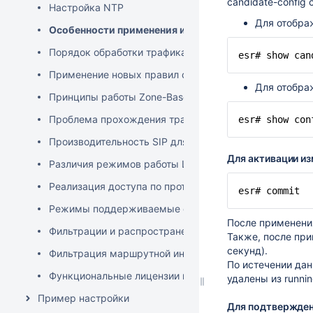
candidate-config
Настройка NTP
Для отобра
Особенности применения изменений конфигурации 
Порядок обработки трафика межзоновыми правилами f
esr# show can
Применение новых правил обработки трафика в Firewa
Для отображ
Принципы работы Zone-Based Stateful Firewall
Проблема прохождения трафика при асимметричной
esr# show con
Производительность SIP для ESR-12/14V(F)
Для активации из
Различия режимов работы L2-интерфейса access/trunk
Реализация доступа по протоколу ssh
esr# commit
Режимы поддерживаемые физическими интерфейсам
После применения
Фильтрации и распространение маршрутной информа
Также, после пр
секунд).
Фильтрация маршрутной информации на основе преф
По истечении дан
Функциональные лицензии на сервисные маршрутиза
удалены из runnin
Пример настройки
Для подтвержден