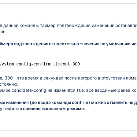
я данной команды таймер подтверждения изменений останавлив
жен.
аймера подтверждения относительно значения по умолчанию ис
system config-confirm timeout 300
, 300 - это время в секундах после которого в отсутствии коман
стоянию.
мое candidate-config не изменится (т.е. все вводимые ранее ко
е изменения (до ввода команды confirm) можно отменить не 
у restore в привилегированном режиме.