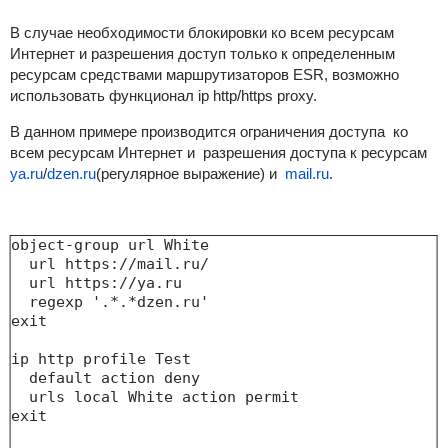
В случае необходимости блокировки ко всем ресурсам
Интернет и разрешения доступ только к определенным
ресурсам средствами маршрутизаторов ESR, возможно
использовать функционал ip http/https proxy.
В данном примере производится ограничения доступа ко
всем ресурсам Интернет и разрешения доступа к ресурсам
ya.ru
/
dzen.ru
(регулярное выражение) и
mail.ru
.
object-group url White

  url https://mail.ru/

  url https://ya.ru

  regexp '.*.*dzen.ru'

exit

ip http profile Test

  default action deny

  urls local White action permit

exit
