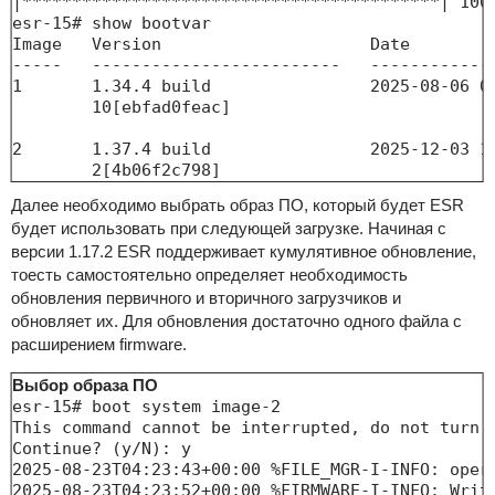
|******************************************| 100%
esr-15# show bootvar 

Image   Version                     Date         
-----   -------------------------   -------------
1       1.34.4 build                2025-08-06 09
        10[ebfad0feac]                           
2       1.37.4 build                2025-12-03 14
        2[4b06f2c798]                         
Далее необходимо выбрать образ ПО, который будет ESR
будет использовать при следующей загрузке. Начиная с
версии 1.17.2 ESR поддерживает кумулятивное обновление,
тоесть самостоятельно определяет необходимость
обновления первичного и вторичного загрузчиков и
обновляет их. Для обновления достаточно одного файла с
расширением firmware.
Выбор образа ПО
esr-15# boot system image-2 

This command cannot be interrupted, do not turn o
Continue? (y/N): y 

2025-08-23T04:23:43+00:00 %FILE_MGR-I-INFO: opera
2025-08-23T04:23:52+00:00 %FIRMWARE-I-INFO: Writi