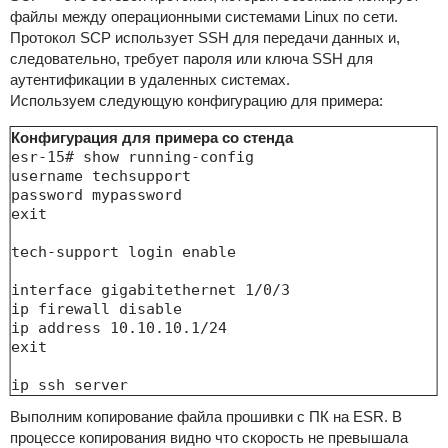
файлы между операционными системами Linux по сети.
Протокол SCP использует SSH для передачи данных и,
следовательно, требует пароля или ключа SSH для
аутентификации в удаленных системах.
Используем следующую конфигурацию для примера:
Конфигурация для примера со стенда
esr-15# show running-config 

username techsupport

password mypassword

exit

tech-support login enable

interface gigabitethernet 1/0/3

ip firewall disable

ip address 10.10.10.1/24

exit

Выполним копирование файла прошивки с ПК на ESR. В
процессе копирования видно что скорость не превышала