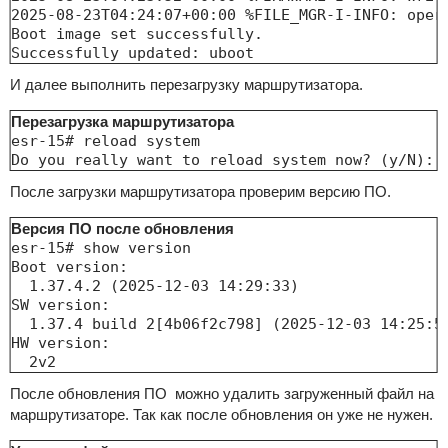
2025-08-23T04:24:07+00:00 %FILE_MGR-I-INFO: oper
Boot image set successfully. 

И далее выполнить перезагрузку маршрутизатора.
Перезагрузка маршрутизатора
esr-15# reload system 

После загрузки маршрутизатора проверим версию ПО.
Версия ПО после обновления
esr-15# show version                            
Boot version:                                   
  1.37.4.2 (2025-12-03 14:29:33)                
SW version:                                     
  1.37.4 build 2[4b06f2c798] (2025-12-03 14:25:5
HW version:                                     
  2v2 
После обновления ПО можно удалить загруженный файл на
маршрутизаторе. Так как после обновления он уже не нужен.