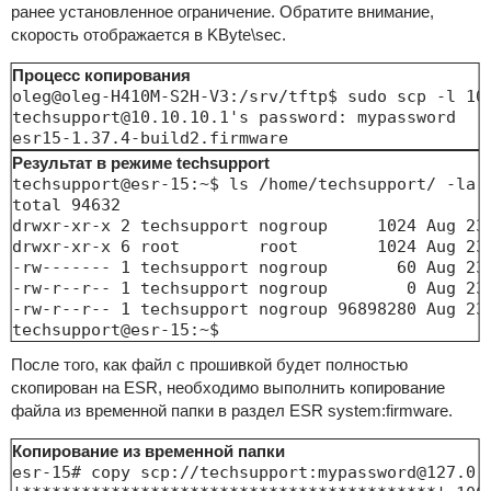
ранее установленное ограничение. Обратите внимание,
скорость отображается в KByte\sec.
Процесс копирования
oleg@oleg-H410M-S2H-V3:/srv/tftp$ sudo scp -l 10
techsupport@10.10.10.1's password: mypassword

esr15-1.37.4-build2.firmware                    
Результат в режиме techsupport
techsupport@esr-15:~$ ls /home/techsupport/ -la

total 94632

drwxr-xr-x 2 techsupport nogroup     1024 Aug 23 
drwxr-xr-x 6 root        root        1024 Aug 23 
-rw------- 1 techsupport nogroup       60 Aug 23 
-rw-r--r-- 1 techsupport nogroup        0 Aug 23 
-rw-r--r-- 1 techsupport nogroup 96898280 Aug 23 
techsupport@esr-15:~$ 
После того, как файл с прошивкой будет полностью
скопирован на ESR, необходимо выполнить копирование
файла из временной папки в раздел ESR system:firmware.
Копирование из временной папки
esr-15# copy scp://techsupport:mypassword@127.0.0